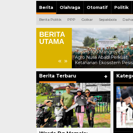
Berita
Olahraga
Otomatif
Politik
Berita Politik
PPP
Golkar
Sepakbola
Daiha
BERITA
UTAMA
Warda Dg Mamala: Kegiatan
Tanam 100 Mangrove, PT
yang Dilakukan Sejalan
Agro Nusa Abadi Perkuat
«
»
dengan Visi Misi SCS
Ketahanan Ekosistem Pesisi
Berita Terbaru
+
Katego