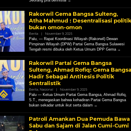
Seorang pria berinisial
Lahadalia Untuk Kader Partai
 Rakyat
Golkar, Ibarat Striker, Tak…
olitik Nasional
|
September
Rakorwil Gema Bangsa Sulteng,
Di Berita, Nasional, Politik
|
Februari 15, 2026
Atha Mahmud : Desentralisasi politi
bukan omon-omon
Oleh
Berita
|
November 9, 2025
Hendly
Palu, — Rapat Koordinasi Wilayah (Rakorwil) Dewan
Mangkali
Pimpinan Wilayah (DPW) Partai Gema Bangsa Sulawesi
Tengah resmi dibuka oleh Ketua Umum DPP Gema
Rakorwil Partai Gema Bangsa
Sulteng, Ahmad Rofiq: Gema Bangs
Hadir Sebagai Antitesis Politik
Sentralistik
Oleh
Berita
,
Nasional
|
November 9, 2025
Hendly
Palu — Ketua Umum Partai Gema Bangsa, Ahmad Rofiq,
Mangkali
S.T., menegaskan bahwa kehadiran Partai Gema Bangsa
bukan sekadar untuk ikut serta dalam
Patroli Amankan Dua Pemuda Bawa
Sabu dan Sajam di Jalan Cumi-Cumi