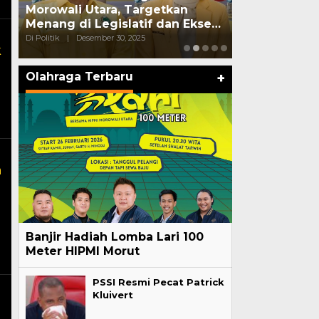
Morowali Utara, Targetkan
Ditangkap S
Menang di Legislatif dan Ekse…
Edarkan Sab
Di Politik
|
Desember 30, 2025
Di Politik
|
Oktober
k
Olahraga Terbaru
+
a
Banjir Hadiah Lomba Lari 100
Meter HIPMI Morut
PSSI Resmi Pecat Patrick
Kluivert