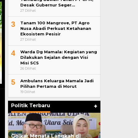
Desak Gubernur Seger…
27 Dilihat
3
Tanam 100 Mangrove, PT Agro
Nusa Abadi Perkuat Ketahanan
Ekosistem Pesisir
27 Dilihat
4
Warda Dg Mamala: Kegiatan yang
Dilakukan Sejalan dengan Visi
Misi SCS
26 Dilihat
5
Ambulans Keluarga Mamala Jadi
Pilihan Pertama di Morut
19 Dilihat
Politik Terbaru
+
Golkar Menata Langkah di
Pasangan Sua