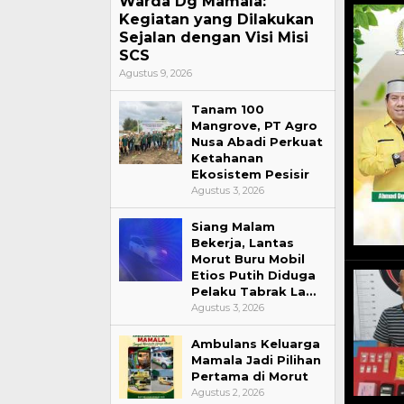
Warda Dg Mamala:
Kegiatan yang Dilakukan
Sejalan dengan Visi Misi
SCS
Agustus 9, 2026
Tanam 100
Mangrove, PT Agro
Nusa Abadi Perkuat
Ketahanan
Ekosistem Pesisir
Agustus 3, 2026
Siang Malam
Bekerja, Lantas
Morut Buru Mobil
Etios Putih Diduga
Pelaku Tabrak La…
Agustus 3, 2026
Ambulans Keluarga
Mamala Jadi Pilihan
Pertama di Morut
Golkar Gelar 
Agustus 2, 2026
Bahlil Tekan