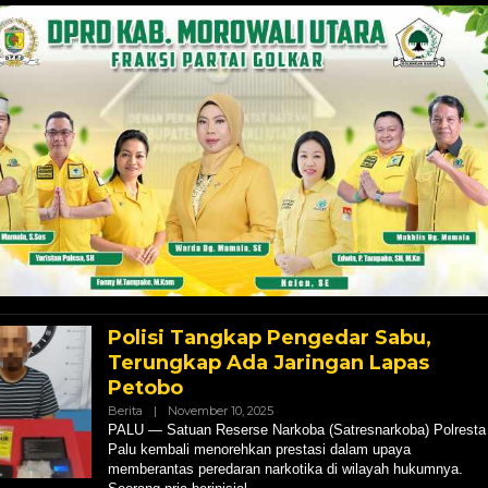
Polisi Tangkap Pengedar Sabu,
Terungkap Ada Jaringan Lapas
Petobo
Oleh
Berita
|
November 10, 2025
Hendly
PALU — Satuan Reserse Narkoba (Satresnarkoba) Polresta
Mangkali
Palu kembali menorehkan prestasi dalam upaya
Bimtek Tahap II,
memberantas peredaran narkotika di wilayah hukumnya.
Peringatan Keras Bahlil
kan Kader Harus