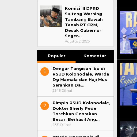
Peka Aspirasi
Komisi III DPRD
Di Nasional, Politik, P
Sulteng Warning
24, 2025
Tambang Bawah
Tanah PT CPM,
Desak Gubernur
Seger…
Agustus 2, 2026
Populer
Komentar
Dengar Tangisan Ibu di
1
RSUD Kolonodale, Warda
Dg Mamala dan Haji Mus
Serahkan Da…
2348 Dilihat
Pimpin RSUD Kolonodale,
2
Dokter Sherly Pede
Torehkan Gebrakan
Besar, Berhasil Ang…
2331 Dilihat