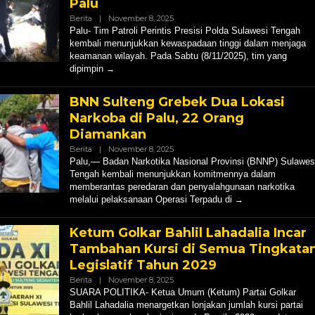
Palu
Oleh
Berita
|
November 8, 2025
Hendly
Palu- Tim Patroli Perintis Presisi Polda Sulawesi Tengah
Mangkali
kembali menunjukkan kewaspadaan tinggi dalam menjaga
keamanan wilayah. Pada Sabtu (8/11/2025), tim yang
dipimpin
BNN Sulteng Grebek Dua Lokasi
Narkoba di Palu, 22 Orang
Diamankan
Oleh
Berita
|
November 8, 2025
Hendly
Palu,— Badan Narkotika Nasional Provinsi (BNNP) Sulawes
Mangkali
Tengah kembali menunjukkan komitmennya dalam
memberantas peredaran dan penyalahgunaan narkotika
melalui pelaksanaan Operasi Terpadu di
Ketum Golkar Bahlil Lahadalia Incar
Tambahan Kursi di Semua Tingkata
Legislatif Tahun 2029
Oleh
Berita
|
November 8, 2025
Hendly
SUARA POLITIKA- Ketua Umum (Ketum) Partai Golkar
Mangkali
Bahlil Lahadalia menargetkan lonjakan jumlah kursi partai