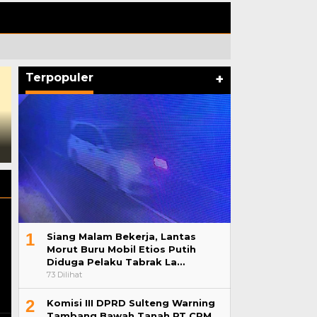
Terpopuler
+
Komisi III DPRD Sulteng
Warning Tambang Bawah
Warda Dg Mamala: Kegiata
Tanah PT CPM, Desak
yang Dilakukan Sejalan
Gubernur Segera Bertindak
dengan Visi Misi SCS
1
Siang Malam Bekerja, Lantas
Morut Buru Mobil Etios Putih
Diduga Pelaku Tabrak La…
73 Dilihat
2
Komisi III DPRD Sulteng Warning
Tambang Bawah Tanah PT CPM,