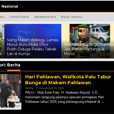
Nasional
tsu
Partai Politik
Sepakbola Kita
Banjir Jakarta
Siang Malam Bekerja, Lantas
Morut Buru Mobil Etios
Ambulans Keluarga Mamala
Putih Diduga Pelaku Tabrak
Jadi Pilihan Pertama di
r
Lari di Kumpi
Morut
ri:
Berita
Hari Pahlawan, Walikota Palu Tabur
Bunga di Makam Pahlawan
Oleh
Berita
|
November 10, 2025
Hendly
PALU – Wali Kota Palu, H. Hadianto Rasyid, S.E.,
Mangkali
memimpin langsung jalannya upacara peringatan Hari
Pahlawan tahun 2025 yang berlangsung khidmat di