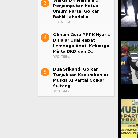
Warda Dg Mamala di
3
Penjemputan Ketua
Umum Partai Golkar
Bahlil Lahadalia
1119 Dilihat
Oknum Guru PPPK Nyaris
4
DiHajar Usai Rapat
Lembaga Adat, Keluarga
Minta BKD dan D…
1092 Dilihat
Dua Srikandi Golkar
5
Tunjukkan Keakraban di
Musda XI Partai Golkar
Sulteng
1088 Dilihat