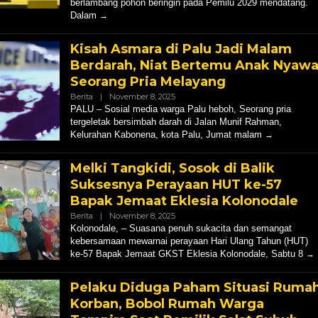
berlambang pohon beringin pada Pemilu 2029 mendatang.
Dalam
Kisah Asmara di Palu Jadi Malam
Berdarah, Niat Bertemu Anak Nyaw
Seorang Pria Melayang
Oleh
Berita
|
November 8, 2025
Hendly
PALU – Sosial media warga Palu heboh, Seorang pria
Mangkali
tergeletak bersimbah darah di Jalan Munif Rahman,
Kelurahan Kabonena, kota Palu, Jumat malam
Melki Tangkidi, Sosok di Balik
Suksesnya Perayaan HUT ke-57
Bapak Jemaat Eklesia Kolonodale
Oleh
Berita
|
November 8, 2025
Hendly
Kolonodale, – Suasana penuh sukacita dan semangat
Mangkali
kebersamaan mewarnai perayaan Hari Ulang Tahun (HUT)
ke-57 Bapak Jemaat GKST Eklesia Kolonodale, Sabtu 8
Pelaku Diduga Paham Situasi Ruma
Korban, Bobol Rumah Warga