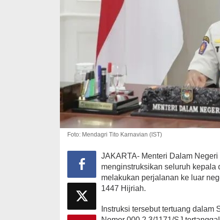
Foto: Mendagri Tito Karnavian (IST)
JAKARTA- Menteri Dalam Negeri 
Golkar Gelar 
menginstruksikan seluruh kepala 
Bahlil Tekan
melakukan perjalanan ke luar neger
Peka Aspirasi
1447 Hijriah.
Di Nasional, Politik, P
24, 2025
Instruksi tersebut tertuang dalam
Nomor 000.2.3/1171/SJ tertangga