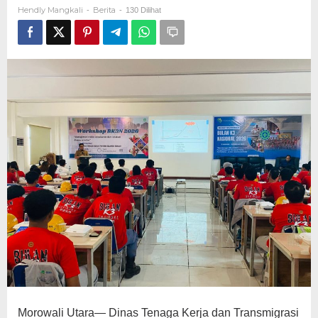
K3
Hendly Mangkali
Berita
-
-
130 Dilihat
PT
GNI
Morowali Utara— Dinas Tenaga Kerja dan Transmigrasi