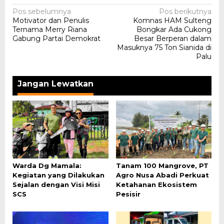
Navigasi
Pos sebelumnya
Pos berikutnya
Motivator dan Penulis
Komnas HAM Sulteng
pos
Ternama Merry Riana
Bongkar Ada Cukong
Gabung Partai Demokrat
Besar Berperan dalam
Masuknya 75 Ton Sianida di
Palu
Jangan Lewatkan
Warda Dg Mamala:
Tanam 100 Mangrove, PT
Kegiatan yang Dilakukan
Agro Nusa Abadi Perkuat
Sejalan dengan Visi Misi
Ketahanan Ekosistem
SCS
Pesisir