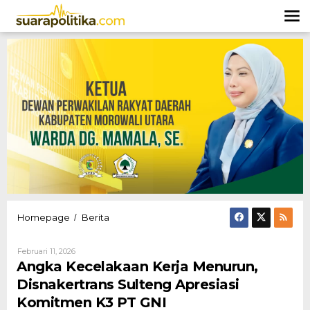
Lewati
ke
konten
Angka
Homepage
Berita
/
Kecelakaan
Kerja
Oleh
Februari 11, 2026
Menurun,
Hendly
Angka Kecelakaan Kerja Menurun,
Disnakertrans
Mangkali
Sulteng
Disnakertrans Sulteng Apresiasi
Apresiasi
Komitmen K3 PT GNI
Komitmen