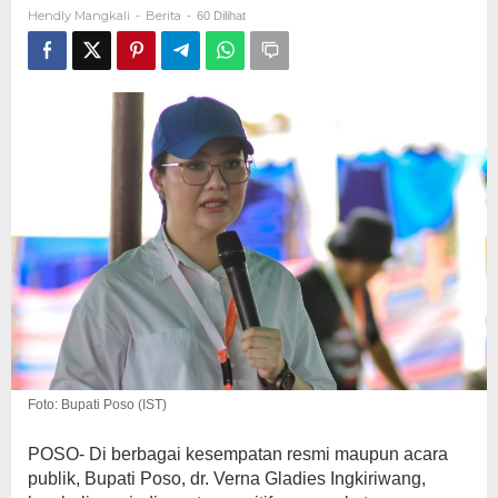
Gladies
Hendly Mangkali
Berita
-
-
60 Dilihat
Ingkiriwang
Tuai
Pujian
Foto: Bupati Poso (IST)
POSO- Di berbagai kesempatan resmi maupun acara
publik, Bupati Poso, dr. Verna Gladies Ingkiriwang,