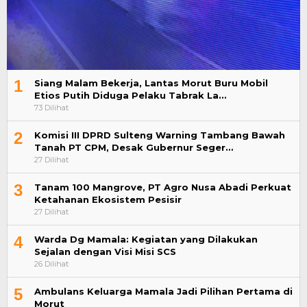
1
Siang Malam Bekerja, Lantas Morut Buru Mobil
Etios Putih Diduga Pelaku Tabrak La…
73 Dilihat
2
Komisi III DPRD Sulteng Warning Tambang Bawah
Tanah PT CPM, Desak Gubernur Seger…
27 Dilihat
3
Tanam 100 Mangrove, PT Agro Nusa Abadi Perkuat
Ketahanan Ekosistem Pesisir
27 Dilihat
4
Warda Dg Mamala: Kegiatan yang Dilakukan
Sejalan dengan Visi Misi SCS
26 Dilihat
5
Ambulans Keluarga Mamala Jadi Pilihan Pertama di
Morut