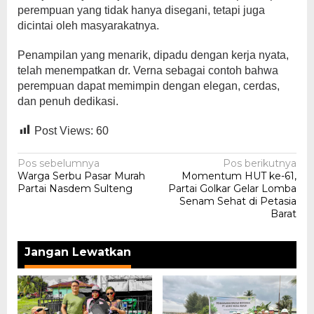
perempuan yang tidak hanya disegani, tetapi juga
dicintai oleh masyarakatnya.
Penampilan yang menarik, dipadu dengan kerja nyata,
telah menempatkan dr. Verna sebagai contoh bahwa
perempuan dapat memimpin dengan elegan, cerdas,
dan penuh dedikasi.
Post Views:
60
Navigasi
Pos sebelumnya
Pos berikutnya
Warga Serbu Pasar Murah
Momentum HUT ke-61,
pos
Partai Nasdem Sulteng
Partai Golkar Gelar Lomba
Senam Sehat di Petasia
Barat
Jangan Lewatkan