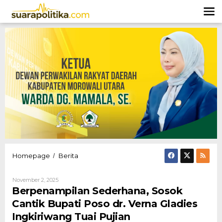
Lewati
ke
konten
Berpenampilan
Homepage
Berita
/
Sederhana,
Sosok
Oleh
November 2, 2025
Cantik
Hendly
Berpenampilan Sederhana, Sosok
Bupati
Mangkali
Poso
Cantik Bupati Poso dr. Verna Gladies
dr.
Ingkiriwang Tuai Pujian
Verna