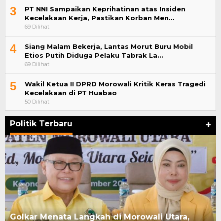
3
PT NNI Sampaikan Keprihatinan atas Insiden
Kecelakaan Kerja, Pastikan Korban Men…
69 Dilihat
4
Siang Malam Bekerja, Lantas Morut Buru Mobil
Etios Putih Diduga Pelaku Tabrak La…
69 Dilihat
5
Wakil Ketua II DPRD Morowali Kritik Keras Tragedi
Kecelakaan di PT Huabao
50 Dilihat
Politik Terbaru
+
Pasangan Suami Istri di Palu Ditangkap Saat