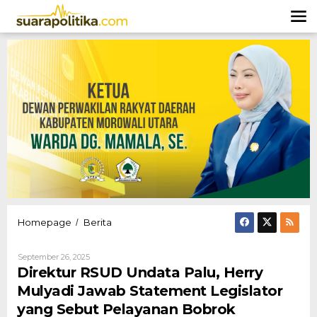
Lewati
ke
konten
Direktur
Homepage
Berita
/
RSUD
Undata
Oleh
September 26, 2025
Palu,
Hendly
Direktur RSUD Undata Palu, Herry
Herry
Mangkali
Mulyadi
Mulyadi Jawab Statement Legislator
Jawab
yang Sebut Pelayanan Bobrok
Statement