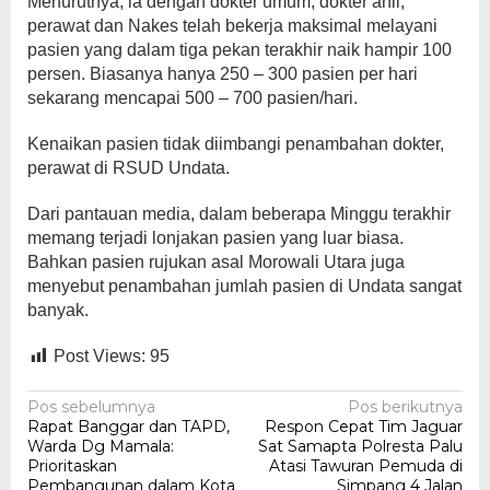
Menurutnya, ia dengan dokter umum, dokter ahli,
perawat dan Nakes telah bekerja maksimal melayani
pasien yang dalam tiga pekan terakhir naik hampir 100
persen. Biasanya hanya 250 – 300 pasien per hari
sekarang mencapai 500 – 700 pasien/hari.
Kenaikan pasien tidak diimbangi penambahan dokter,
perawat di RSUD Undata.
Dari pantauan media, dalam beberapa Minggu terakhir
memang terjadi lonjakan pasien yang luar biasa.
Bahkan pasien rujukan asal Morowali Utara juga
menyebut penambahan jumlah pasien di Undata sangat
banyak.
Post Views:
95
Navigasi
Pos sebelumnya
Pos berikutnya
Rapat Banggar dan TAPD,
Respon Cepat Tim Jaguar
pos
Warda Dg Mamala:
Sat Samapta Polresta Palu
Prioritaskan
Atasi Tawuran Pemuda di
Pembangunan dalam Kota
Simpang 4 Jalan