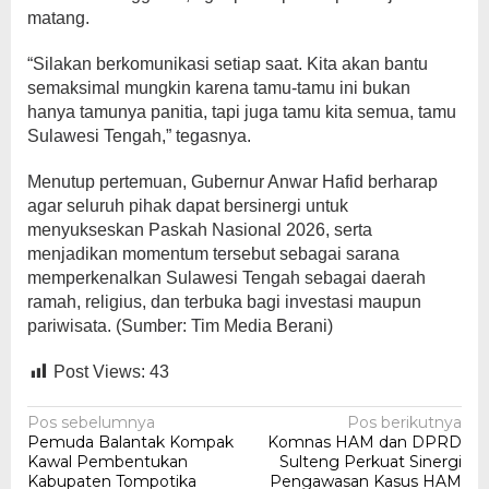
matang.
“Silakan berkomunikasi setiap saat. Kita akan bantu
semaksimal mungkin karena tamu-tamu ini bukan
hanya tamunya panitia, tapi juga tamu kita semua, tamu
Sulawesi Tengah,” tegasnya.
Menutup pertemuan, Gubernur Anwar Hafid berharap
agar seluruh pihak dapat bersinergi untuk
menyukseskan Paskah Nasional 2026, serta
menjadikan momentum tersebut sebagai sarana
memperkenalkan Sulawesi Tengah sebagai daerah
ramah, religius, dan terbuka bagi investasi maupun
pariwisata. (Sumber: Tim Media Berani)
Post Views:
43
Navigasi
Pos sebelumnya
Pos berikutnya
Pemuda Balantak Kompak
Komnas HAM dan DPRD
pos
Kawal Pembentukan
Sulteng Perkuat Sinergi
Kabupaten Tompotika
Pengawasan Kasus HAM