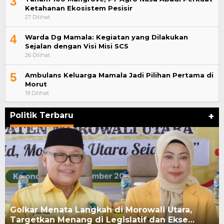
3
Ketahanan Ekosistem Pesisir
27 Dilihat
4
Warda Dg Mamala: Kegiatan yang Dilakukan
Sejalan dengan Visi Misi SCS
26 Dilihat
5
Ambulans Keluarga Mamala Jadi Pilihan Pertama di
Morut
19 Dilihat
Politik Terbaru
+
Golkar Menata Langkah di Morowali Utara,
Targetkan Menang di Legislatif dan Ekse…