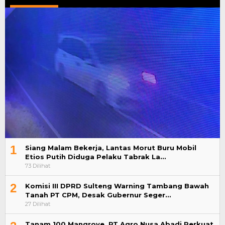
1
Siang Malam Bekerja, Lantas Morut Buru Mobil
Etios Putih Diduga Pelaku Tabrak La…
73 Dilihat
2
Komisi III DPRD Sulteng Warning Tambang Bawah
Tanah PT CPM, Desak Gubernur Seger…
27 Dilihat
Tanam 100 Mangrove, PT Agro Nusa Abadi Perkuat