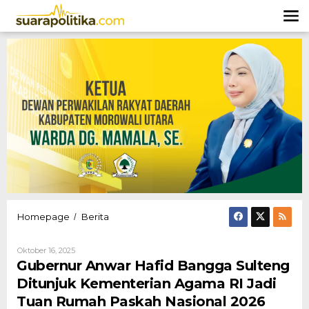
Lewati
ke
konten
Gubernur
Homepage
Berita
/
Anwar
Hafid
Oleh
Oktober 16, 2025
Bangga
Hendly
Gubernur Anwar Hafid Bangga Sulteng
Sulteng
Mangkali
Ditunjuk
Ditunjuk Kementerian Agama RI Jadi
Kementerian
Tuan Rumah Paskah Nasional 2026
Agama