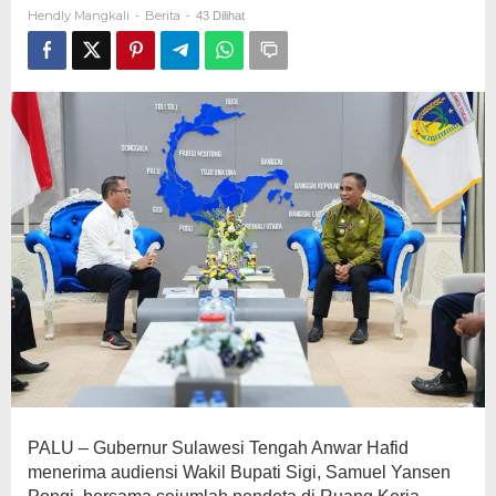
RI
Hendly Mangkali
Berita
-
-
43 Dilihat
Jadi
Tuan
Rumah
Paskah
Nasional
2026
PALU – Gubernur Sulawesi Tengah Anwar Hafid
menerima audiensi Wakil Bupati Sigi, Samuel Yansen