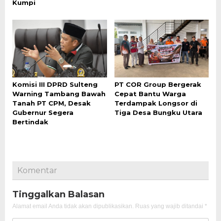
Kumpi
Komisi III DPRD Sulteng
PT COR Group Bergerak
Warning Tambang Bawah
Cepat Bantu Warga
Tanah PT CPM, Desak
Terdampak Longsor di
Gubernur Segera
Tiga Desa Bungku Utara
Bertindak
Komentar
Tinggalkan Balasan
Alamat email Anda tidak akan dipublikasikan.
Ruas yang wajib ditandai
*