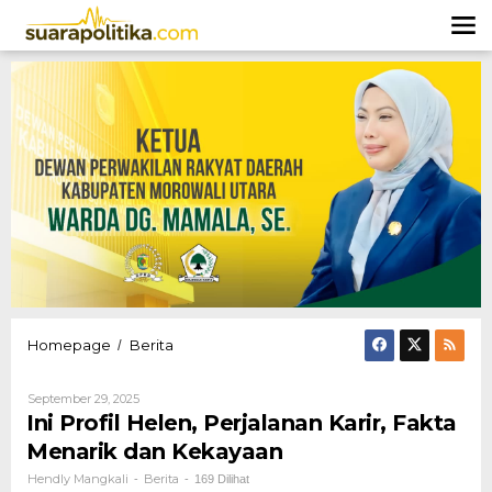
Lewati
ke
konten
Ini
Homepage
Berita
/
Profil
Helen,
Oleh
September 29, 2025
Perjalanan
Hendly
Ini Profil Helen, Perjalanan Karir, Fakta
Karir,
Mangkali
Fakta
Menarik dan Kekayaan
Menarik
Hendly Mangkali
Berita
-
-
169 Dilihat
dan