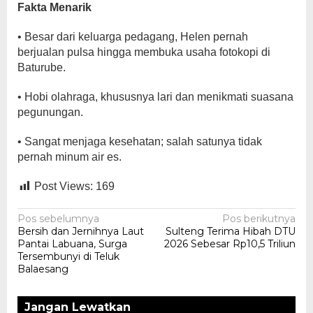
Fakta Menarik
• Besar dari keluarga pedagang, Helen pernah
berjualan pulsa hingga membuka usaha fotokopi di
Baturube.
• Hobi olahraga, khususnya lari dan menikmati suasana
pegunungan.
• Sangat menjaga kesehatan; salah satunya tidak
pernah minum air es.
Post Views:
169
Navigasi
Pos sebelumnya
Pos berikutnya
Bersih dan Jernihnya Laut
Sulteng Terima Hibah DTU
pos
Pantai Labuana, Surga
2026 Sebesar Rp10,5 Triliun
Tersembunyi di Teluk
Balaesang
Jangan Lewatkan