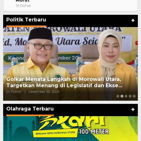
19 Dilihat
Politik Terbaru
+
Golkar Menata Langkah di Morowali Utara,
Targetkan Menang di Legislatif dan Ekse…
Di Politik
|
Desember 30, 2025
Olahraga Terbaru
+