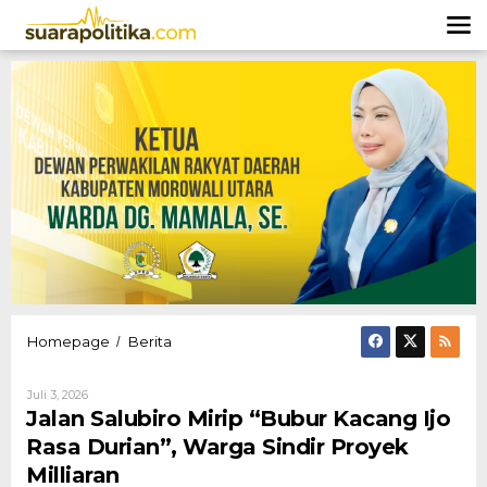
Lewati
ke
konten
Jalan
Homepage
Berita
/
Salubiro
Mirip
Oleh
Juli 3, 2026
"Bubur
Hendly
Jalan Salubiro Mirip “Bubur Kacang Ijo
Kacang
Mangkali
Ijo
Rasa Durian”, Warga Sindir Proyek
Rasa
Milliaran
Durian",