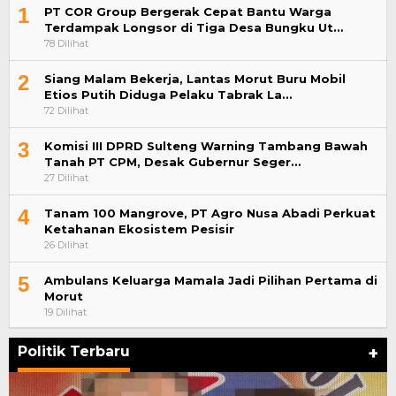
1
PT COR Group Bergerak Cepat Bantu Warga
Terdampak Longsor di Tiga Desa Bungku Ut…
78 Dilihat
2
Siang Malam Bekerja, Lantas Morut Buru Mobil
Etios Putih Diduga Pelaku Tabrak La…
72 Dilihat
3
Komisi III DPRD Sulteng Warning Tambang Bawah
Tanah PT CPM, Desak Gubernur Seger…
27 Dilihat
4
Tanam 100 Mangrove, PT Agro Nusa Abadi Perkuat
Ketahanan Ekosistem Pesisir
26 Dilihat
5
Ambulans Keluarga Mamala Jadi Pilihan Pertama di
Morut
19 Dilihat
Politik Terbaru
+