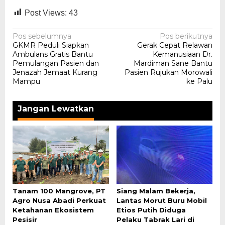
Post Views:
43
Navigasi
Pos sebelumnya
Pos berikutnya
GKMR Peduli Siapkan
Gerak Cepat Relawan
pos
Ambulans Gratis Bantu
Kemanusiaan Dr.
Pemulangan Pasien dan
Mardiman Sane Bantu
Jenazah Jemaat Kurang
Pasien Rujukan Morowali
Mampu
ke Palu
Jangan Lewatkan
Tanam 100 Mangrove, PT
Siang Malam Bekerja,
Agro Nusa Abadi Perkuat
Lantas Morut Buru Mobil
Ketahanan Ekosistem
Etios Putih Diduga
Pesisir
Pelaku Tabrak Lari di