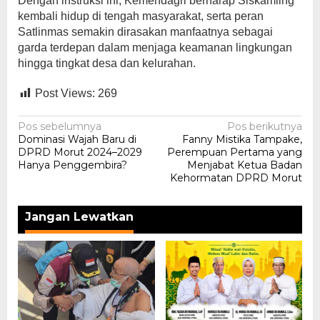
Dengan instruksi ini, Kemendagri berharap Siskamling
kembali hidup di tengah masyarakat, serta peran
Satlinmas semakin dirasakan manfaatnya sebagai
garda terdepan dalam menjaga keamanan lingkungan
hingga tingkat desa dan kelurahan.
Post Views:
269
Navigasi
Pos sebelumnya
Pos berikutnya
Dominasi Wajah Baru di
Fanny Mistika Tampake,
pos
DPRD Morut 2024–2029
Perempuan Pertama yang
Hanya Penggembira?
Menjabat Ketua Badan
Kehormatan DPRD Morut
Jangan Lewatkan