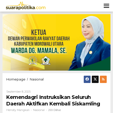
Lewati
ke
konten
Kemendagri
Homepage
Nasional
/
Instruksikan
Seluruh
Oleh
September 8, 2025
Daerah
Hendly
Kemendagri Instruksikan Seluruh
Aktifkan
Mangkali
Kembali
Daerah Aktifkan Kembali Siskamling
Siskamling
Hendly Mangkali
Nasional
-
-
269 Dilihat