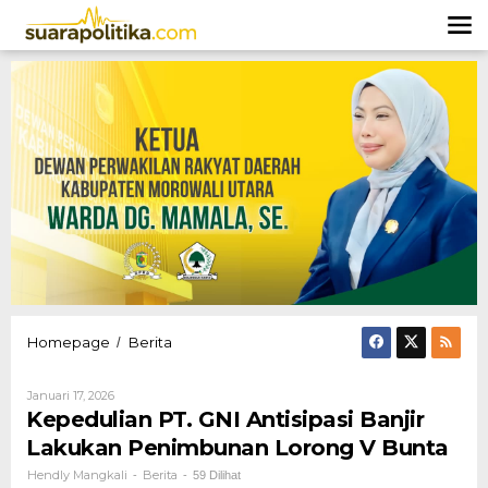
Lewati
ke
konten
Kepedulian
Homepage
Berita
/
PT.
GNI
Oleh
Januari 17, 2026
Antisipasi
Hendly
Kepedulian PT. GNI Antisipasi Banjir
Banjir
Mangkali
Lakukan
Lakukan Penimbunan Lorong V Bunta
Penimbunan
Hendly Mangkali
Berita
-
-
59 Dilihat
Lorong