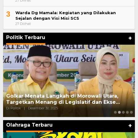
27 Dilihat
3
Warda Dg Mamala: Kegiatan yang Dilakukan
Sejalan dengan Visi Misi SCS
27 Dilihat
Politik Terbaru
+
Golkar Menata Langkah di Morowali Utara,
Targetkan Menang di Legislatif dan Ekse…
Di Politik
|
Desember 30, 2025
Olahraga Terbaru
+