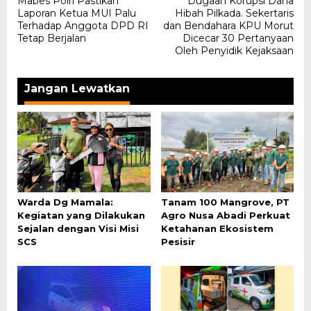
Mabes Polri Pastikan
Dugaan Korupsi Dana
pos
Laporan Ketua MUI Palu
Hibah Pilkada. Sekertaris
Terhadap Anggota DPD RI
dan Bendahara KPU Morut
Tetap Berjalan
Dicecar 30 Pertanyaan
Oleh Penyidik Kejaksaan
Jangan Lewatkan
Warda Dg Mamala:
Tanam 100 Mangrove, PT
Kegiatan yang Dilakukan
Agro Nusa Abadi Perkuat
Sejalan dengan Visi Misi
Ketahanan Ekosistem
SCS
Pesisir