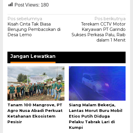
Post Views:
180
Navigasi
Pos sebelumnya
Pos berikutnya
Kisah Cinta Tak Biasa
Terekam CCTV Motor
pos
Berujung Pembacokan di
Karyawan PT Garindo
Desa Lemo
Sukses Perkasa Palu, Raib
dalam 1 Menit
Jangan Lewatkan
Tanam 100 Mangrove, PT
Siang Malam Bekerja,
Agro Nusa Abadi Perkuat
Lantas Morut Buru Mobil
Ketahanan Ekosistem
Etios Putih Diduga
Pesisir
Pelaku Tabrak Lari di
Kumpi