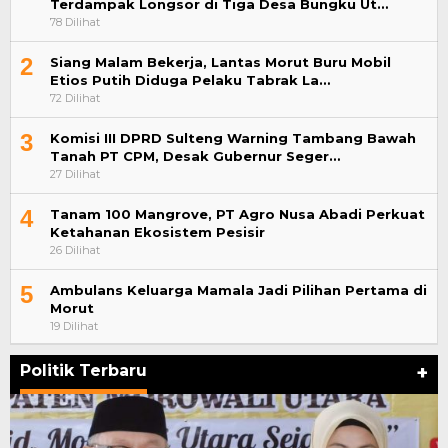
Terdampak Longsor di Tiga Desa Bungku Ut…
78 Dilihat
2
Siang Malam Bekerja, Lantas Morut Buru Mobil
Etios Putih Diduga Pelaku Tabrak La…
72 Dilihat
3
Komisi III DPRD Sulteng Warning Tambang Bawah
Tanah PT CPM, Desak Gubernur Seger…
27 Dilihat
4
Tanam 100 Mangrove, PT Agro Nusa Abadi Perkuat
Ketahanan Ekosistem Pesisir
26 Dilihat
5
Ambulans Keluarga Mamala Jadi Pilihan Pertama di
Morut
19 Dilihat
Politik Terbaru
+