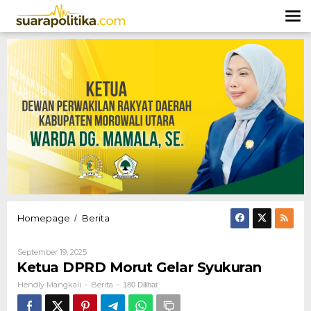
Lewati
ke
konten
Ketua
Homepage
Berita
/
DPRD
Morut
Oleh
September 19, 2025
Gelar
Hendly
Ketua DPRD Morut Gelar Syukuran
Syukuran
Mangkali
Hendly Mangkali
Berita
-
-
180 Dilihat