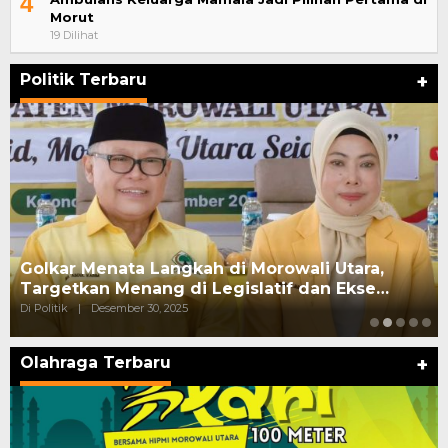
4
Morut
19 Dilihat
Politik Terbaru
+
Golkar Menata Langkah di Morowali Utara,
Targetkan Menang di Legislatif dan Ekse…
Di Politik
|
Desember 30, 2025
Olahraga Terbaru
+