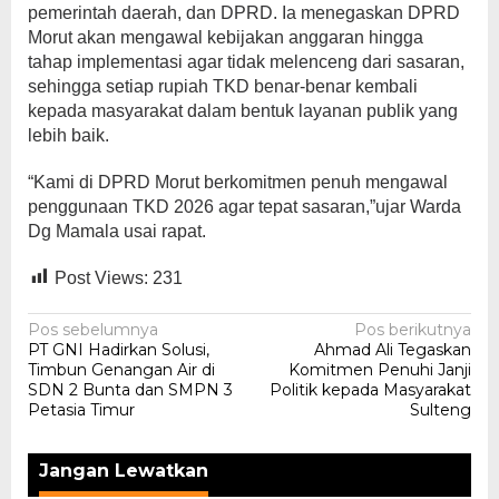
pemerintah daerah, dan DPRD. Ia menegaskan DPRD
Morut akan mengawal kebijakan anggaran hingga
tahap implementasi agar tidak melenceng dari sasaran,
sehingga setiap rupiah TKD benar-benar kembali
kepada masyarakat dalam bentuk layanan publik yang
lebih baik.
“Kami di DPRD Morut berkomitmen penuh mengawal
penggunaan TKD 2026 agar tepat sasaran,”ujar Warda
Dg Mamala usai rapat.
Post Views:
231
Navigasi
Pos sebelumnya
Pos berikutnya
PT GNI Hadirkan Solusi,
Ahmad Ali Tegaskan
pos
Timbun Genangan Air di
Komitmen Penuhi Janji
SDN 2 Bunta dan SMPN 3
Politik kepada Masyarakat
Petasia Timur
Sulteng
Jangan Lewatkan