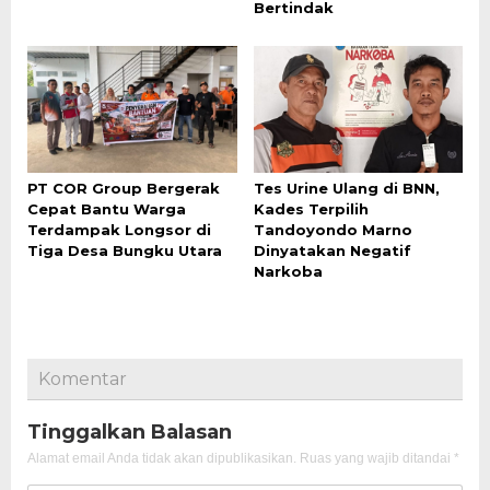
Bertindak
PT COR Group Bergerak
Tes Urine Ulang di BNN,
Cepat Bantu Warga
Kades Terpilih
Terdampak Longsor di
Tandoyondo Marno
Tiga Desa Bungku Utara
Dinyatakan Negatif
Narkoba
Komentar
Tinggalkan Balasan
Alamat email Anda tidak akan dipublikasikan.
Ruas yang wajib ditandai
*