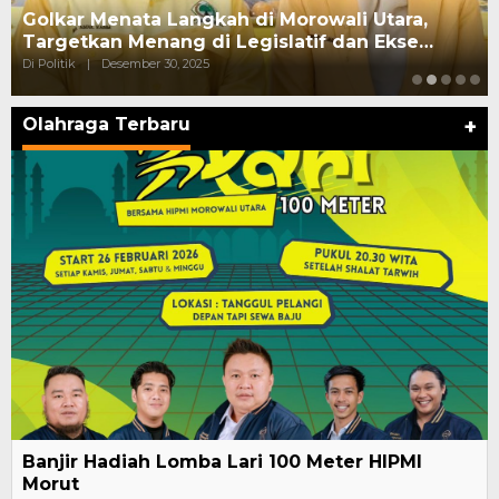
Golkar Menata Langkah di Morowali Utara,
Targetkan Menang di Legislatif dan Ekse…
Di Politik
|
Desember 30, 2025
Olahraga Terbaru
+
Banjir Hadiah Lomba Lari 100 Meter HIPMI
Morut