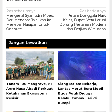
Navigasi
Pos sebelumnya
Pos berikutnya
Mengenal Syarifudin Mbeo,
Petani Donggala Naik
pos
Dari Menebar Jala Ikan ke
Kelas, Bupati Vera Laruni
Menebar Harapan Untuk
Dorong Pertanian Modern
Onepute
dan Berjiwa Wirausaha
Jangan Lewatkan
Tanam 100 Mangrove, PT
Siang Malam Bekerja,
Agro Nusa Abadi Perkuat
Lantas Morut Buru Mobil
Ketahanan Ekosistem
Etios Putih Diduga
Pesisir
Pelaku Tabrak Lari di
Kumpi