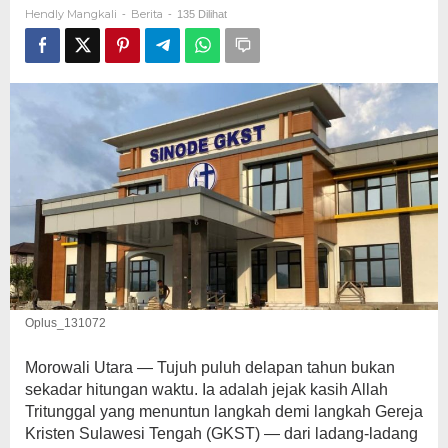
Tritunggal,
Hendly Mangkali
Berita
-
-
135 Dilihat
Mendidik
dan
Mengajar
Umat
Oplus_131072
Morowali Utara — Tujuh puluh delapan tahun bukan
sekadar hitungan waktu. Ia adalah jejak kasih Allah
Tritunggal yang menuntun langkah demi langkah Gereja
Kristen Sulawesi Tengah (GKST) — dari ladang-ladang