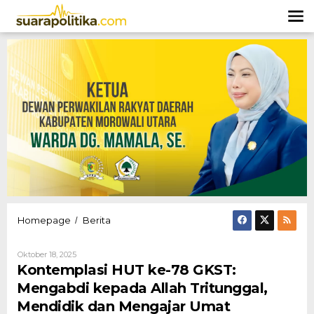
Lewati
ke
konten
Kontemplasi
Homepage
Berita
/
HUT
ke-
Oleh
Oktober 18, 2025
78
Hendly
Kontemplasi HUT ke-78 GKST:
GKST:
Mangkali
Mengabdi
Mengabdi kepada Allah Tritunggal,
kepada
Mendidik dan Mengajar Umat
Allah