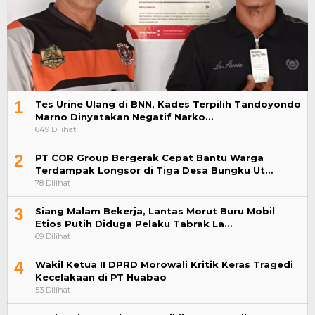
1
Tes Urine Ulang di BNN, Kades Terpilih Tandoyondo
Marno Dinyatakan Negatif Narko…
649 Dilihat
2
PT COR Group Bergerak Cepat Bantu Warga
Terdampak Longsor di Tiga Desa Bungku Ut…
78 Dilihat
3
Siang Malam Bekerja, Lantas Morut Buru Mobil
Etios Putih Diduga Pelaku Tabrak La…
69 Dilihat
4
Wakil Ketua II DPRD Morowali Kritik Keras Tragedi
Kecelakaan di PT Huabao
53 Dilihat