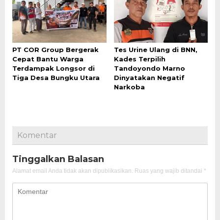
PT COR Group Bergerak
Tes Urine Ulang di BNN,
Cepat Bantu Warga
Kades Terpilih
Terdampak Longsor di
Tandoyondo Marno
Tiga Desa Bungku Utara
Dinyatakan Negatif
Narkoba
Komentar
Tinggalkan Balasan
Alamat email Anda tidak akan dipublikasikan.
Ruas yang wajib ditandai
*