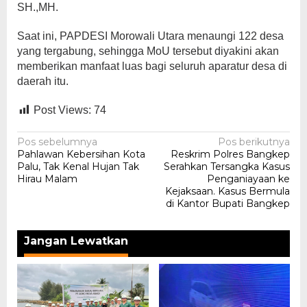
SH.,MH.
Saat ini, PAPDESI Morowali Utara menaungi 122 desa
yang tergabung, sehingga MoU tersebut diyakini akan
memberikan manfaat luas bagi seluruh aparatur desa di
daerah itu.
Post Views:
74
Navigasi
Pos sebelumnya
Pos berikutnya
Pahlawan Kebersihan Kota
Reskrim Polres Bangkep
pos
Palu, Tak Kenal Hujan Tak
Serahkan Tersangka Kasus
Hirau Malam
Penganiayaan ke
Kejaksaan. Kasus Bermula
di Kantor Bupati Bangkep
Jangan Lewatkan