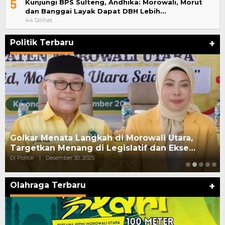
5
Kunjungi BPS Sulteng, Andhika: Morowali, Morut
dan Banggai Layak Dapat DBH Lebih…
44 Dilihat
Politik Terbaru
+
Golkar Menata Langkah di Morowali Utara,
Targetkan Menang di Legislatif dan Ekse…
Di Politik
|
Desember 30, 2025
Olahraga Terbaru
+