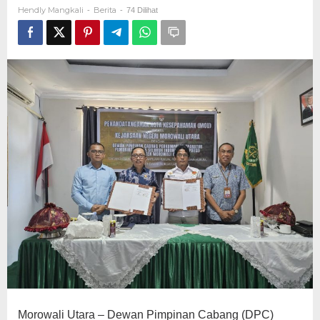
Bersama
Hendly Mangkali
Berita
-
-
74 Dilihat
Perlindungan
Hukum
Morowali Utara – Dewan Pimpinan Cabang (DPC)