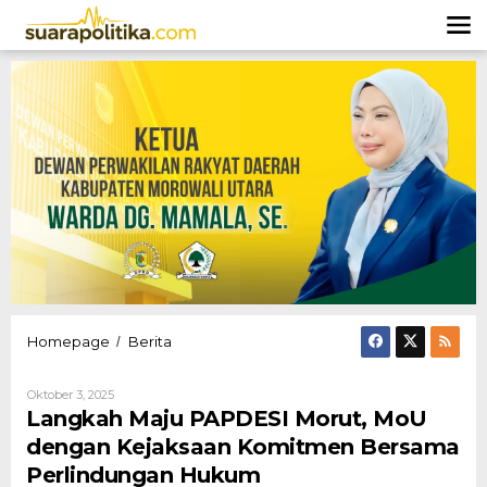
Lewati
ke
konten
Langkah
Homepage
Berita
/
Maju
PAPDESI
Oleh
Oktober 3, 2025
Morut,
Hendly
Langkah Maju PAPDESI Morut, MoU
MoU
Mangkali
dengan
dengan Kejaksaan Komitmen Bersama
Kejaksaan
Perlindungan Hukum
Komitmen