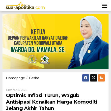
Lewati
ke
konten
Optimis
Homepage
Berita
/
Inflasi
Turun,
Oleh
Oktober 15, 2025
Wagub
Hendly
Optimis Inflasi Turun, Wagub
Antisipasi
Mangkali
Kenaikan
Antisipasi Kenaikan Harga Komoditi
Harga
Jelang Akhir Tahun
Komoditi