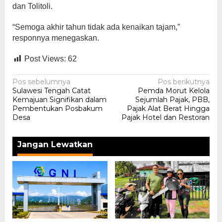
dan Tolitoli.
“Semoga akhir tahun tidak ada kenaikan tajam,”
responnya menegaskan.
Post Views:
62
Navigasi
Pos sebelumnya
Pos berikutnya
Sulawesi Tengah Catat
Pemda Morut Kelola
pos
Kemajuan Signifikan dalam
Sejumlah Pajak, PBB,
Pembentukan Posbakum
Pajak Alat Berat Hingga
Desa
Pajak Hotel dan Restoran
Jangan Lewatkan