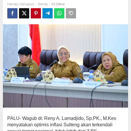
Jelang
Hendly Mangkali
Berita
-
-
62 Dilihat
Akhir
Tahun
PALU- Wagub dr. Reny A. Lamadjido, Sp.PK., M.Kes
menyatakan optimis inflasi Sulteng akan terkendali