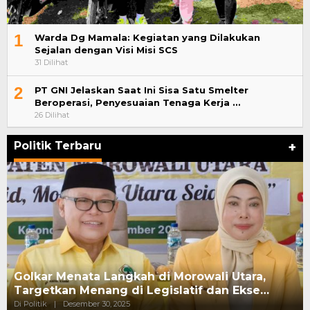
1
Warda Dg Mamala: Kegiatan yang Dilakukan
Sejalan dengan Visi Misi SCS
31 Dilihat
2
PT GNI Jelaskan Saat Ini Sisa Satu Smelter
Beroperasi, Penyesuaian Tenaga Kerja …
26 Dilihat
Politik Terbaru
+
Golkar Menata Langkah di Morowali Utara,
Targetkan Menang di Legislatif dan Ekse…
Di Politik
|
Desember 30, 2025