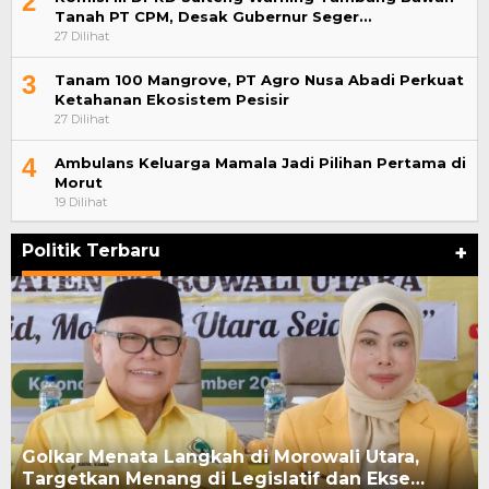
2
Tanah PT CPM, Desak Gubernur Seger…
27 Dilihat
3
Tanam 100 Mangrove, PT Agro Nusa Abadi Perkuat
Ketahanan Ekosistem Pesisir
27 Dilihat
4
Ambulans Keluarga Mamala Jadi Pilihan Pertama di
Morut
19 Dilihat
Politik Terbaru
+
Golkar Menata Langkah di Morowali Utara,
Targetkan Menang di Legislatif dan Ekse…