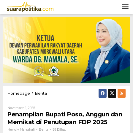
Lewati
ke
konten
Penampilan
Homepage
Berita
/
Bupati
Poso,
Oleh
November 2, 2025
Anggun
Hendly
Penampilan Bupati Poso, Anggun dan
dan
Mangkali
Memikat
Memikat di Penutupan FDP 2025
di
Hendly Mangkali
Berita
-
-
58 Dilihat
Penutupan