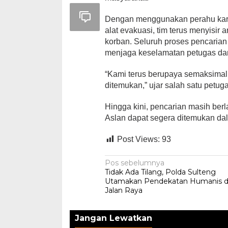
Dengan menggunakan perahu karet,
alat evakuasi, tim terus menyisir a
korban. Seluruh proses pencaria
menjaga keselamatan petugas dan 
“Kami terus berupaya semaksimal
ditemukan,” ujar salah satu petug
Hingga kini, pencarian masih ber
Aslan dapat segera ditemukan dal
Post Views:
93
Navigasi
Pos sebelumnya
Tidak Ada Tilang, Polda Sulteng
pos
Utamakan Pendekatan Humanis d
Jalan Raya
Jangan Lewatkan