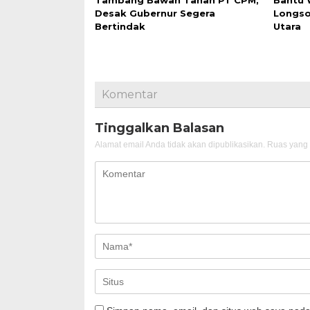
Tambang Bawah Tanah PT CPM,
Bantu
Desak Gubernur Segera
Longso
Bertindak
Utara
Komentar
Tinggalkan Balasan
Alamat email Anda tidak akan dipublikasikan.
Ruas yang 