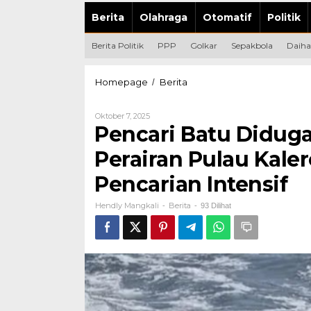
Berita
Olahraga
Otomatif
Politik
Berita Politik
PPP
Golkar
Sepakbola
Daiha
Pencari
Homepage
Berita
/
Batu
Diduga
Oleh
Oktober 7, 2025
Jatuh
Hendly
Pencari Batu Diduga
dari
Mangkali
Perahu
Perairan Pulau Kale
di
Perairan
Pencarian Intensif
Pulau
Kaleroang,
Hendly Mangkali
Berita
Tim
-
-
93 Dilihat
SAR
Lakukan
Pencarian
Intensif