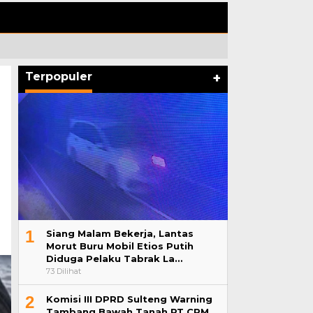
Terpopuler
+
1
Siang Malam Bekerja, Lantas
Morut Buru Mobil Etios Putih
Diduga Pelaku Tabrak La…
73 Dilihat
2
Komisi III DPRD Sulteng Warning
Tambang Bawah Tanah PT CPM,