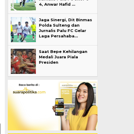
4, Anwar Hafid …
Jaga Sinergi, Dit Binmas
Polda Sulteng dan
Jurnalis Palu FC Gelar
Laga Persahaba…
Saat Bepe Kehilangan
Medali Juara Piala
Presiden