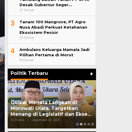
Desak Gubernur Seger…
27 Dilihat
3
Tanam 100 Mangrove, PT Agro
Nusa Abadi Perkuat Ketahanan
Ekosistem Pesisir
27 Dilihat
4
Ambulans Keluarga Mamala Jadi
Pilihan Pertama di Morut
19 Dilihat
Politik Terbaru
+
Golkar Menata Langkah di
Pasangan Sua
Morowali Utara, Targetkan
Ditangkap S
Menang di Legislatif dan Ekse…
Edarkan Sab
Di Politik
|
Desember 30, 2025
Di Politik
|
Oktober