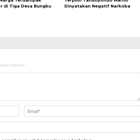
 Warga Terdampak
Terpilih Tandoyondo Marno
r di Tiga Desa Bungku
Dinyatakan Negatif Narkoba
wajib ditandai
*