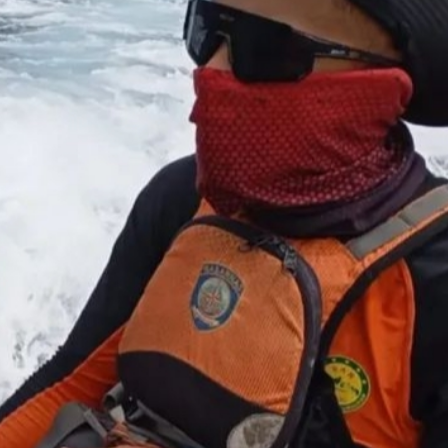
Bimtek Tahap II,
Peringatan Keras Bahlil
kan Kader Harus
Lahadalia Untuk Kader Partai
 Rakyat
Golkar, Ibarat Striker, Tak…
olitik Nasional
|
September
Di Berita, Nasional, Politik
|
Februari 15, 2026