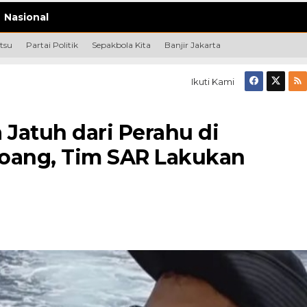
Nasional
tsu
Partai Politik
Sepakbola Kita
Banjir Jakarta
Ikuti Kami
 Jatuh dari Perahu di
roang, Tim SAR Lakukan