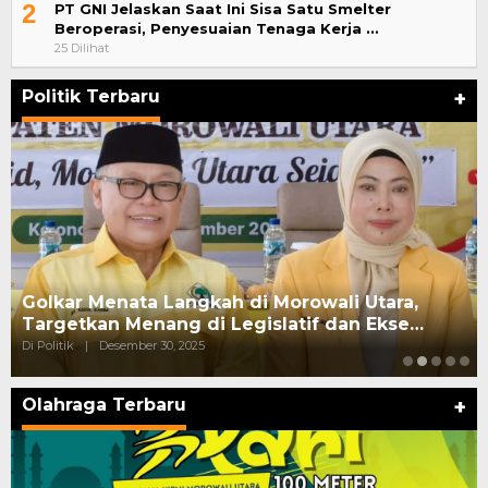
2
PT GNI Jelaskan Saat Ini Sisa Satu Smelter
Beroperasi, Penyesuaian Tenaga Kerja …
25 Dilihat
Politik Terbaru
+
Golkar Menata Langkah di Morowali Utara,
Targetkan Menang di Legislatif dan Ekse…
Di Politik
|
Desember 30, 2025
Olahraga Terbaru
+