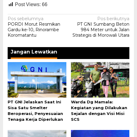
Post Views:
66
Navigasi
Pos sebelumnya
Pos berikutnya
PORDI Morut Resmikan
PT GNI Sumbang Beton
pos
Gardu ke-10, Rinorambe
984 Meter untuk Jalan
Koromatantu
Strategis di Morowali Utara
Jangan Lewatkan
PT GNI Jelaskan Saat Ini
Warda Dg Mamala:
Sisa Satu Smelter
Kegiatan yang Dilakukan
Beroperasi, Penyesuaian
Sejalan dengan Visi Misi
Tenaga Kerja Diperlukan
SCS