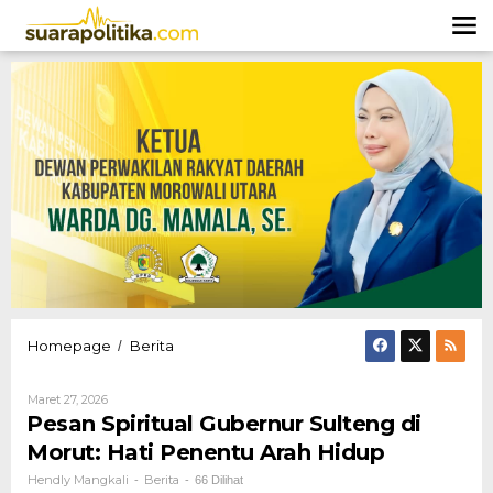
Lewati
ke
konten
Pesan
Homepage
Berita
/
Spiritual
Gubernur
Oleh
Maret 27, 2026
Sulteng
Hendly
Pesan Spiritual Gubernur Sulteng di
di
Mangkali
Morut:
Morut: Hati Penentu Arah Hidup
Hati
Hendly Mangkali
Berita
-
-
66 Dilihat
Penentu