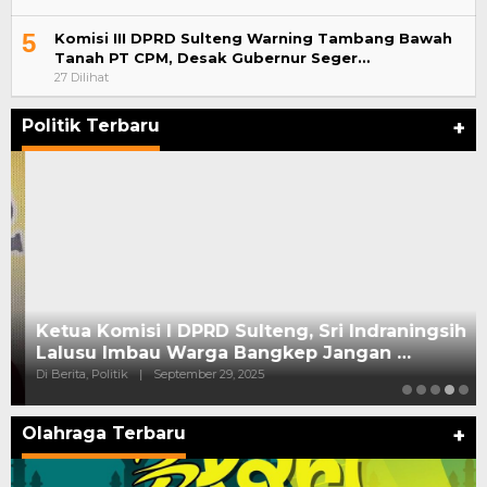
5
Komisi III DPRD Sulteng Warning Tambang Bawah
Tanah PT CPM, Desak Gubernur Seger…
27 Dilihat
Politik Terbaru
+
Ketua Komisi I DPRD Sulteng, Sri Indraningsih
Lalusu Imbau Warga Bangkep Jangan …
Di Berita, Politik
|
September 29, 2025
Olahraga Terbaru
+