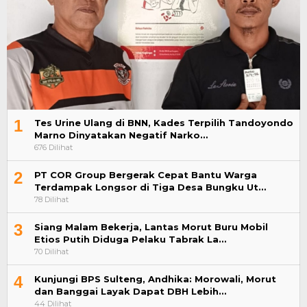
1
Tes Urine Ulang di BNN, Kades Terpilih Tandoyondo
Marno Dinyatakan Negatif Narko…
676 Dilihat
2
PT COR Group Bergerak Cepat Bantu Warga
Terdampak Longsor di Tiga Desa Bungku Ut…
78 Dilihat
3
Siang Malam Bekerja, Lantas Morut Buru Mobil
Etios Putih Diduga Pelaku Tabrak La…
70 Dilihat
4
Kunjungi BPS Sulteng, Andhika: Morowali, Morut
dan Banggai Layak Dapat DBH Lebih…
44 Dilihat