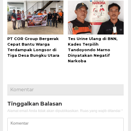
PT COR Group Bergerak
Tes Urine Ulang di BNN,
Cepat Bantu Warga
Kades Terpilih
Terdampak Longsor di
Tandoyondo Marno
Tiga Desa Bungku Utara
Dinyatakan Negatif
Narkoba
Komentar
Tinggalkan Balasan
Alamat email Anda tidak akan dipublikasikan.
Ruas yang wajib ditandai
*