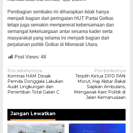
Pembagian sembako ini diharapkan tidak hanya
menjadi bagian dari peringatan HUT Partai Golkar,
tetapi juga semakin mempererat kebersamaan dan
semangat kekeluargaan antar sesama kader serta
masyarakat yang selama ini menjadi bagian dari
perjalanan politik Golkar di Morowali Utara.
Post Views:
48
Navigasi
Pos sebelumnya
Pos berikutnya
Komnas HAM Desak
Terpilih Ketua DPD PAN
pos
Pemda Donggala Lakukan
Morut, Haji Akbar Bakal
Audit Lingkungan dan
Siapkan Ambulans,
Penertiban Total Galian C
Mengawali Karir Politik di
Jalan Kemanusiaan
Jangan Lewatkan