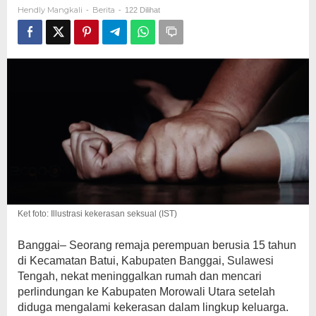
Seksual
Hendly Mangkali
Berita
-
-
122 Dilihat
Ayah
Kandung
Bangsat
Ket foto: Illustrasi kekerasan seksual (IST)
Banggai– Seorang remaja perempuan berusia 15 tahun
di Kecamatan Batui, Kabupaten Banggai, Sulawesi
Tengah, nekat meninggalkan rumah dan mencari
perlindungan ke Kabupaten Morowali Utara setelah
diduga mengalami kekerasan dalam lingkup keluarga.