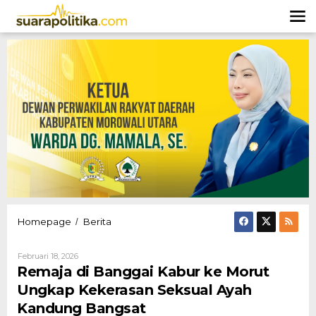
Lewati
ke
konten
Remaja
Homepage
Berita
/
di
Banggai
Oleh
Februari 18, 2026
Kabur
Hendly
Remaja di Banggai Kabur ke Morut
ke
Mangkali
Morut
Ungkap Kekerasan Seksual Ayah
Ungkap
Kandung Bangsat
Kekerasan