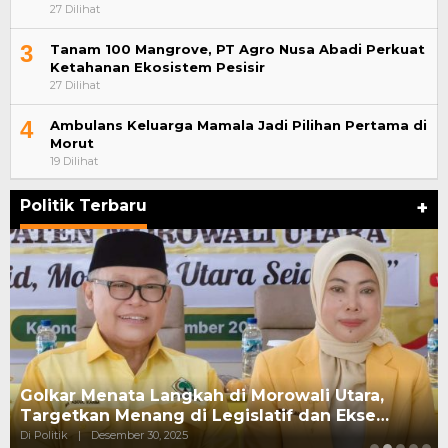
27 Dilihat
3
Tanam 100 Mangrove, PT Agro Nusa Abadi Perkuat
Ketahanan Ekosistem Pesisir
27 Dilihat
4
Ambulans Keluarga Mamala Jadi Pilihan Pertama di
Morut
19 Dilihat
Politik Terbaru
+
Golkar Menata Langkah di Morowali Utara,
Targetkan Menang di Legislatif dan Ekse…
Di Politik
|
Desember 30, 2025