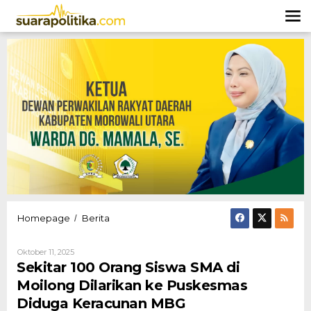
Lewati
ke
konten
Sekitar
Homepage
Berita
/
100
Orang
Oleh
Oktober 11, 2025
Siswa
Hendly
Sekitar 100 Orang Siswa SMA di
SMA
Mangkali
di
Moilong Dilarikan ke Puskesmas
Moilong
Diduga Keracunan MBG
Dilarikan