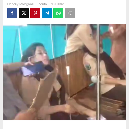
ke
Hendly Mangkali
Berita
-
-
93 Dilihat
Puskesmas
Diduga
Keracunan
MBG