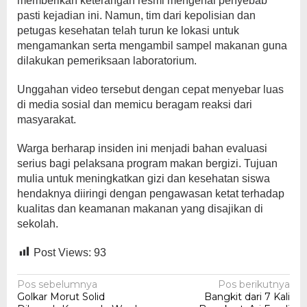
memberikan keterangan resmi mengenai penyebab
pasti kejadian ini. Namun, tim dari kepolisian dan
petugas kesehatan telah turun ke lokasi untuk
mengamankan serta mengambil sampel makanan guna
dilakukan pemeriksaan laboratorium.
Unggahan video tersebut dengan cepat menyebar luas
di media sosial dan memicu beragam reaksi dari
masyarakat.
Warga berharap insiden ini menjadi bahan evaluasi
serius bagi pelaksana program makan bergizi. Tujuan
mulia untuk meningkatkan gizi dan kesehatan siswa
hendaknya diiringi dengan pengawasan ketat terhadap
kualitas dan keamanan makanan yang disajikan di
sekolah.
Post Views:
93
Navigasi
Pos sebelumnya
Pos berikutnya
Golkar Morut Solid
Bangkit dari 7 Kali
pos