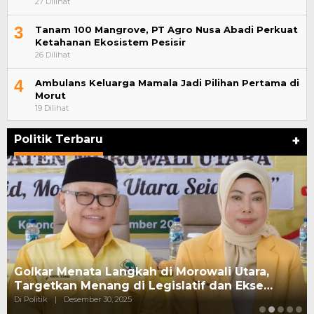
27 Dilihat
3
Tanam 100 Mangrove, PT Agro Nusa Abadi Perkuat
Ketahanan Ekosistem Pesisir
26 Dilihat
4
Ambulans Keluarga Mamala Jadi Pilihan Pertama di
Morut
19 Dilihat
Politik Terbaru
+
Golkar Menata Langkah di Morowali Utara,
Targetkan Menang di Legislatif dan Ekse…
Di Politik
|
Desember 30, 2025