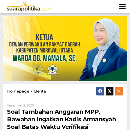
Lewati
ke
konten
Soal
Homepage
Berita
/
Tambahan
Anggaran
Oleh
Desember 2, 2025
MPP,
Hendly
Soal Tambahan Anggaran MPP,
Bawahan
Mangkali
Ingatkan
Bawahan Ingatkan Kadis Armansyah
Kadis
Soal Batas Waktu Verifikasi
Armansyah