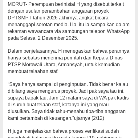
MORUT- Perempuan berinisial H yang disebut terkait
dengan usulan penambahan anggaran proyek
DPTSMPT tahun 2026 akhirnya angkat bicara
menanggapi sorotan media. Hal itu ia sampaikan dalam
rekaman wawancara via sambungan telepon WhatsApp
pada Selasa, 2 Desember 2025.
Dalam penjelasannya, H menegaskan bahwa perannya
hanya sebatas menerima perintah dari Kepala Dinas
PTSP Morowali Utara, Armansyah, untuk kemudian
membuat telaahan staf.
“Saya hanya sampai di penginputan. Tidak benar kalau
dibilang saya mengurus proyek..Jadi pak saya tau ini,
supaya bapak tau, Jam 12 malam saya di WA pak kadis
di suruh buat telaan staf, katanya ini yang mau
diusulkan. Saya tidak tahu-menahu tiba-tiba anggaran
kami bertambah di keuangan.”ujarnya (2/12)
H juga menjelaskan bahwa proses verifikasi sudah
mendekati batas waktu pada tanggal 19, sehingga ia