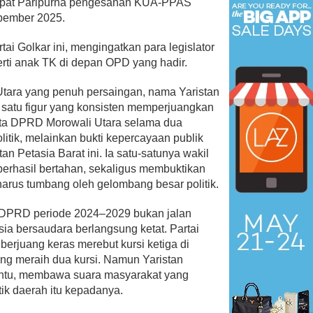
Rapat Paripurna pengesahan KUA-PPAS
Lahadalia Untuk Kader Partai
 Rakyat
pember 2025.
Golkar, Ibarat Striker, Tak…
olitik Nasional
|
September
Di Berita, Nasional, Politik
|
Februari 15, 2026
tai Golkar ini, mengingatkan para legislator
erti anak TK di depan OPD yang hadir.
Utara yang penuh persaingan, nama Yaristan
h satu figur yang konsisten memperjuangkan
ota DPRD Morowali Utara selama dua
itik, melainkan bukti kepercayaan publik
an Petasia Barat ini. Ia satu-satunya wakil
 berhasil bertahan, sekaligus membuktikan
harus tumbang oleh gelombang besar politik.
i DPRD periode 2024–2029 bukan jalan
tasia bersaudara berlangsung ketat. Partai
 berjuang keras merebut kursi ketiga di
ng meraih dua kursi. Namun Yaristan
nentu, membawa suara masyarakat yang
k daerah itu kepadanya.