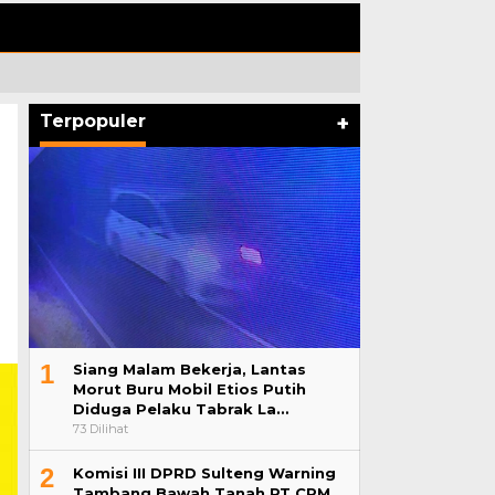
Terpopuler
+
1
Siang Malam Bekerja, Lantas
Morut Buru Mobil Etios Putih
Diduga Pelaku Tabrak La…
73 Dilihat
2
Komisi III DPRD Sulteng Warning
Tambang Bawah Tanah PT CPM,