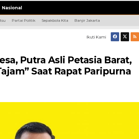
Nasional
tsu
Partai Politik
Sepakbola Kita
Banjir Jakarta
Ikuti Kami
sa, Putra Asli Petasia Barat,
Tajam” Saat Rapat Paripurna