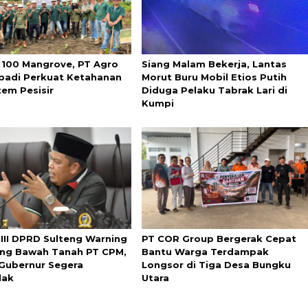
100 Mangrove, PT Agro
Siang Malam Bekerja, Lantas
badi Perkuat Ketahanan
Morut Buru Mobil Etios Putih
tem Pesisir
Diduga Pelaku Tabrak Lari di
Kumpi
 III DPRD Sulteng Warning
PT COR Group Bergerak Cepat
g Bawah Tanah PT CPM,
Bantu Warga Terdampak
Gubernur Segera
Longsor di Tiga Desa Bungku
dak
Utara