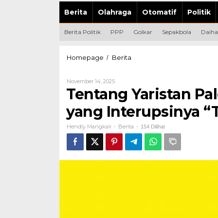
Berita
Olahraga
Otomatif
Politik
Berita Politik
PPP
Golkar
Sepakbola
Daiha
Tentang
Homepage
Berita
/
Yaristan
Palesa,
Oleh
November 14, 2025
Putra
Hendly
Tentang Yaristan Pale
Asli
Mangkali
Petasia
yang Interupsinya “
Barat,
yang
Hendly Mangkali
Berita
Interupsinya
-
-
154 Dilihat
"Tajam"
Saat
Rapat
Paripurna