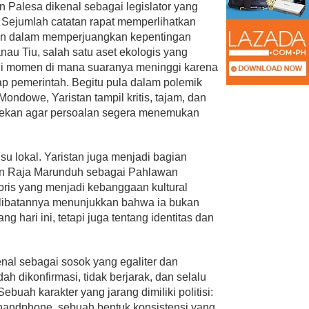
n Palesa dikenal sebagai legislator yang
. Sejumlah catatan rapat memperlihatkan
epan dalam memperjuangkan kepentingan
au Tiu, salah satu aset ekologis yang
di momen di mana suaranya meninggi karena
p pemerintah. Begitu pula dalam polemik
ndowe, Yaristan tampil kritis, tajam, dan
enekan agar persoalan segera menemukan
isu lokal. Yaristan juga menjadi bagian
an Raja Marunduh sebagai Pahlawan
oris yang menjadi kebanggaan kultural
rlibatannya menunjukkan bahwa ia bukan
ang hari ini, tetapi juga tentang identitas dan
kenal sebagai sosok yang egaliter dan
ah dikonfirmasi, tidak berjarak, dan selalu
Sebuah karakter yang jarang dimiliki politisi:
 handphone, sebuah bentuk konsistensi yang