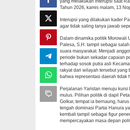
yang melakukan interupsi saat 
Peka Aspirasi
Tahun 2026, kamis malam, 13 No
Di Nasional, Politik, P
24, 2025
Interupsi yang dilakukan kader Par
agar tidak saling tanya jawab sep
Dalam dinamika politik Morowali 
Palesa, S.H. tampil sebagai sala
suara masyarakat. Menjadi angg
periode bukan sekadar capaian pol
terhadap sosok putra asli Kecamat
rakyat dari wilayah tersebut yang
bahwa representasi daerah tidak 
Perjalanan Yaristan menuju kurs
mulus. Pilihan politik di dapil Pe
Golkar, tempat ia bernaung, harus
tengah dominasi Partai Hanura ya
kembali tampil sebagai figur pe
mempercayakan masa depan politi