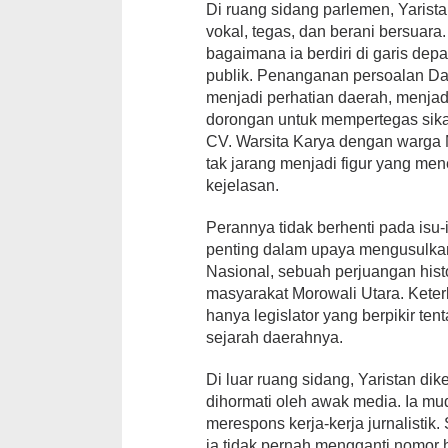
Di ruang sidang parlemen, Yarista
vokal, tegas, dan berani bersuara
bagaimana ia berdiri di garis d
publik. Penanganan persoalan Dan
menjadi perhatian daerah, menja
dorongan untuk mempertegas sika
CV. Warsita Karya dengan warga Mo
tak jarang menjadi figur yang m
kejelasan.
Perannya tidak berhenti pada isu-
penting dalam upaya mengusulk
Nasional, sebuah perjuangan hist
masyarakat Morowali Utara. Kete
hanya legislator yang berpikir tent
sejarah daerahnya.
Di luar ruang sidang, Yaristan di
dihormati oleh awak media. Ia mud
merespons kerja-kerja jurnalistik. 
ia tidak pernah mengganti nomor