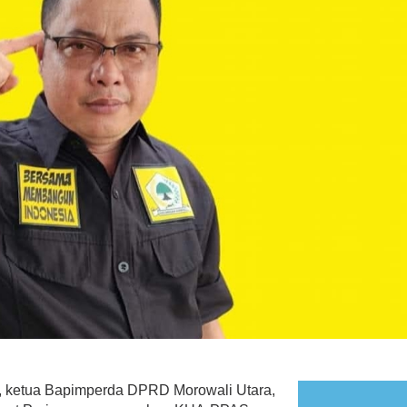
Bimtek Tahap II,
, ketua Bapimperda DPRD Morowali Utara,
Peringatan Keras Bahlil
kan Kader Harus