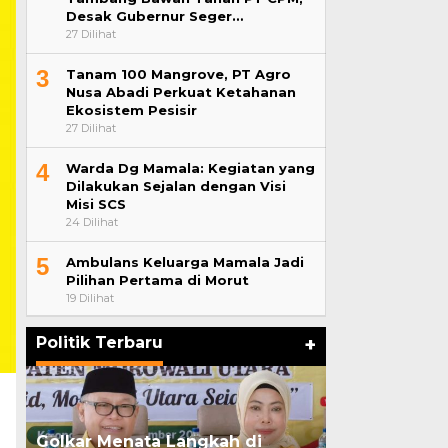
Desak Gubernur Seger…
27 Dilihat
3
Tanam 100 Mangrove, PT Agro
Nusa Abadi Perkuat Ketahanan
Ekosistem Pesisir
27 Dilihat
4
Warda Dg Mamala: Kegiatan yang
Dilakukan Sejalan dengan Visi
Misi SCS
24 Dilihat
5
Ambulans Keluarga Mamala Jadi
Pilihan Pertama di Morut
19 Dilihat
Politik Terbaru
+
Golkar Menata Langkah di
Pasangan Sua