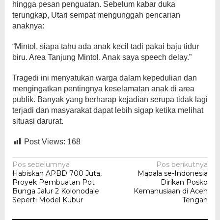
hingga pesan penguatan. Sebelum kabar duka
terungkap, Utari sempat mengunggah pencarian
anaknya:
“Mintol, siapa tahu ada anak kecil tadi pakai baju tidur
biru. Area Tanjung Mintol. Anak saya speech delay.”
Tragedi ini menyatukan warga dalam kepedulian dan
mengingatkan pentingnya keselamatan anak di area
publik. Banyak yang berharap kejadian serupa tidak lagi
terjadi dan masyarakat dapat lebih sigap ketika melihat
situasi darurat.
Post Views:
168
Navigasi
Pos sebelumnya
Pos berikutnya
Habiskan APBD 700 Juta,
Mapala se-Indonesia
pos
Proyek Pembuatan Pot
Dirikan Posko
Bunga Jalur 2 Kolonodale
Kemanusiaan di Aceh
Seperti Model Kubur
Tengah