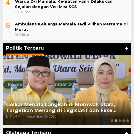
4
Warda Dg Mamala: Kegiatan yang Dilakukan
Sejalan dengan Visi Misi SCS
26 Dilihat
5
Ambulans Keluarga Mamala Jadi Pilihan Pertama di
Morut
19 Dilihat
Politik Terbaru
+
Golkar Menata Langkah di Morowali Utara,
Targetkan Menang di Legislatif dan Ekse…
Di Politik
|
Desember 30, 2025
Olahraga Terbaru
+