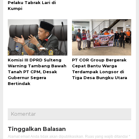
Pelaku Tabrak Lari di
Kumpi
Komisi III DPRD Sulteng
PT COR Group Bergerak
Warning Tambang Bawah
Cepat Bantu Warga
Tanah PT CPM, Desak
Terdampak Longsor di
Gubernur Segera
Tiga Desa Bungku Utara
Bertindak
Komentar
Tinggalkan Balasan
Alamat email Anda tidak akan dipublikasikan.
Ruas yang wajib ditandai
*