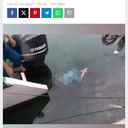
di
Hendly Mangkali
Berita
-
-
168 Dilihat
Luwuk
Jatuh
dari
Pelabuhan