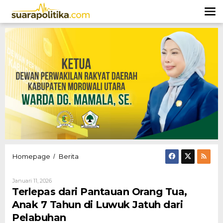
Lewati
ke
konten
Terlepas
Homepage
Berita
/
dari
Pantauan
Oleh
Januari 11, 2026
Orang
Hendly
Terlepas dari Pantauan Orang Tua,
Tua,
Mangkali
Anak
Anak 7 Tahun di Luwuk Jatuh dari
7
Pelabuhan
Tahun