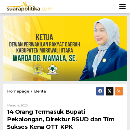
Lewati
ke
konten
14
Homepage
Berita
/
Orang
Termasuk
Oleh
Maret 4, 2026
Bupati
Hendly
14 Orang Termasuk Bupati
Pekalongan,
Mangkali
Direktur
Pekalongan, Direktur RSUD dan Tim
RSUD
Sukses Kena OTT KPK
dan