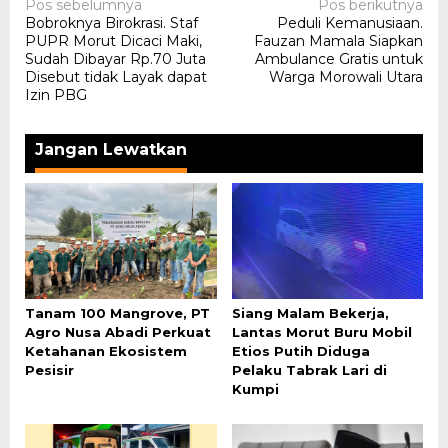
Navigasi
Pos sebelumnya
Pos berikutnya
Bobroknya Birokrasi. Staf
Peduli Kemanusiaan.
pos
PUPR Morut Dicaci Maki,
Fauzan Mamala Siapkan
Sudah Dibayar Rp.70 Juta
Ambulance Gratis untuk
Disebut tidak Layak dapat
Warga Morowali Utara
Izin PBG
Jangan Lewatkan
Tanam 100 Mangrove, PT
Siang Malam Bekerja,
Agro Nusa Abadi Perkuat
Lantas Morut Buru Mobil
Ketahanan Ekosistem
Etios Putih Diduga
Pesisir
Pelaku Tabrak Lari di
Kumpi