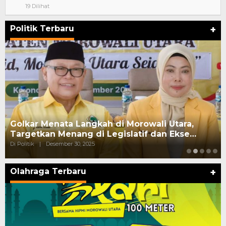
19 Dilihat
Politik Terbaru
+
Golkar Menata Langkah di Morowali Utara,
Targetkan Menang di Legislatif dan Ekse…
Di Politik
|
Desember 30, 2025
Olahraga Terbaru
+