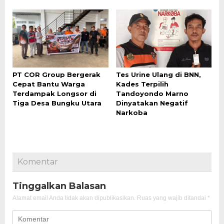
PT COR Group Bergerak
Tes Urine Ulang di BNN,
Cepat Bantu Warga
Kades Terpilih
Terdampak Longsor di
Tandoyondo Marno
Tiga Desa Bungku Utara
Dinyatakan Negatif
Narkoba
Komentar
Tinggalkan Balasan
Alamat email Anda tidak akan dipublikasikan.
Ruas yang wajib ditandai
*