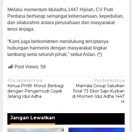
Melalui momentum Iduladha 1447 Hijriah, CV Putri
Perdana berharap semangat kebersamaan, kepedulian,
dan silaturahmi antara perusahaan dan masyarakat
terus terjaga.
“Kami juga berkomitmen mendukung terciptanya
hubungan harmonis dengan masyarakat lingkar
tambang serta seluruh pihak,” sebut Aslan. (*)
Post Views:
59
Navigasi
Pos sebelumnya
Pos berikutnya
Ketua PHBI Morut Berbagi
Mamala Group Salurkan
pos
dengan Pengemudi Gojek
Total 73 Ekor Sapi Kurban
Jelang Idul Adha
di Momen Idul Adha 1447
H
Jangan Lewatkan