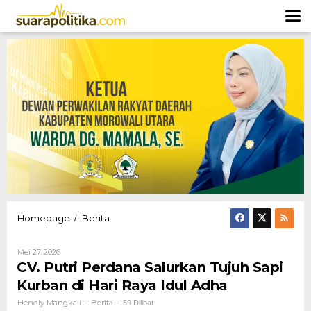
Lewati
ke
konten
CV.
Homepage
Berita
/
Putri
Perdana
Oleh
Mei 27, 2026
Salurkan
Hendly
CV. Putri Perdana Salurkan Tujuh Sapi
Tujuh
Mangkali
Sapi
Kurban di Hari Raya Idul Adha
Kurban
Hendly Mangkali
Berita
-
-
59 Dilihat
di