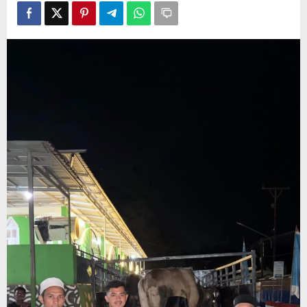
Hari
Raya
Idul
Adha