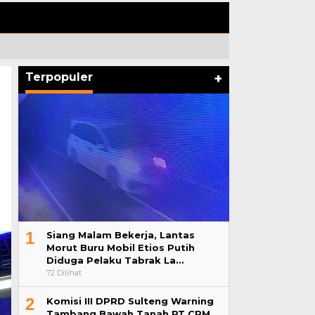
Terpopuler
+
1
Siang Malam Bekerja, Lantas
Morut Buru Mobil Etios Putih
Diduga Pelaku Tabrak La…
72 Dilihat
2
Komisi III DPRD Sulteng Warning
Tambang Bawah Tanah PT CPM,