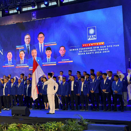
Bimtek Tahap II,
Peringatan Keras Bahlil
kan Kader Harus
Lahadalia Untuk Kader Partai
 Rakyat
Golkar, Ibarat Striker, Tak…
olitik Nasional
|
September
Di Berita, Nasional, Politik
|
Februari 15, 2026