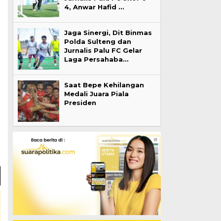
4, Anwar Hafid …
Jaga Sinergi, Dit Binmas
Polda Sulteng dan
Jurnalis Palu FC Gelar
Laga Persahaba…
Saat Bepe Kehilangan
Medali Juara Piala
Presiden