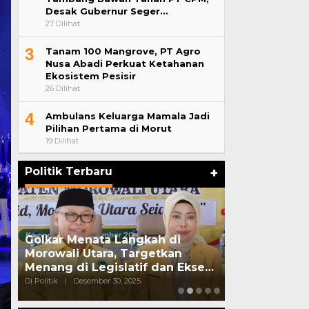
Desak Gubernur Seger…
27 Dilihat
3
Tanam 100 Mangrove, PT Agro
Nusa Abadi Perkuat Ketahanan
Ekosistem Pesisir
26 Dilihat
4
Ambulans Keluarga Mamala Jadi
Pilihan Pertama di Morut
19 Dilihat
Politik Terbaru
+
Golkar Menata Langkah di
Pasangan Sua
Morowali Utara, Targetkan
Ditangkap S
Menang di Legislatif dan Ekse…
Edarkan Sab
Di Politik
|
Desember 30, 2025
Di Politik
|
Oktober