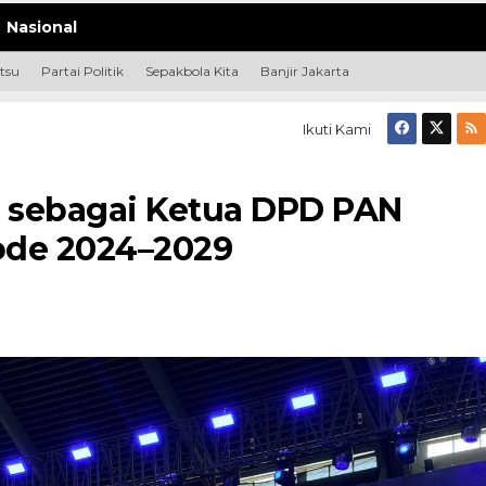
Nasional
tsu
Partai Politik
Sepakbola Kita
Banjir Jakarta
Ikuti Kami
ik sebagai Ketua DPD PAN
iode 2024–2029