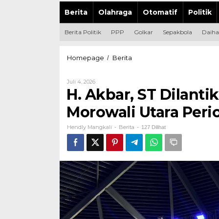
Berita
Olahraga
Otomatif
Politik
Berita Politik
PPP
Golkar
Sepakbola
Daiha
H.
Homepage
Berita
/
Akbar,
ST
Oleh
Juli 4, 2026
Dilantik
Hendly
H. Akbar, ST Dilant
sebagai
Mangkali
Ketua
Morowali Utara Per
DPD
PAN
Hendly Mangkali
Berita
Morowali
-
-
127 Dilihat
Utara
Periode
2024–
2029