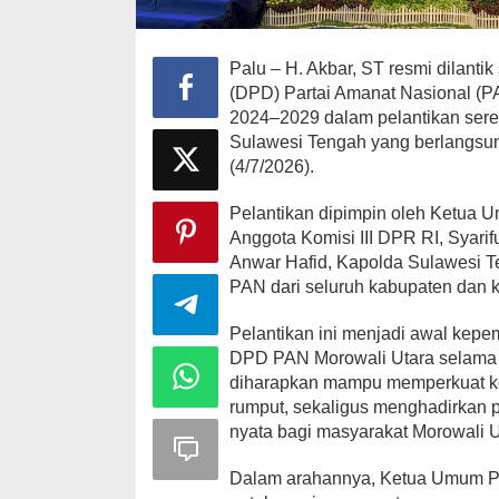
Palu – H. Akbar, ST resmi dilant
(DPD) Partai Amanat Nasional (P
2024–2029 dalam pelantikan se
Sulawesi Tengah yang berlangsun
(4/7/2026).
Pelantikan dipimpin oleh Ketua U
Anggota Komisi III DPR RI, Syari
Anwar Hafid, Kapolda Sulawesi Te
PAN dari seluruh kabupaten dan k
Pelantikan ini menjadi awal kep
DPD PAN Morowali Utara selama 
diharapkan mampu memperkuat kons
rumput, sekaligus menghadirkan
nyata bagi masyarakat Morowali U
Dalam arahannya, Ketua Umum PAN