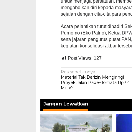
untuk menjaga persatuan, memperku
mengabdikan diri kepada masyara
sejalan dengan cita-cita para pend
Acara pelantikan turut dihadiri 
Purnomo (Eko Patrio), Ketua DP
serta jajaran pengurus pusat P
kegiatan konsolidasi akbar tersebu
Post Views:
127
Navigasi
Pos sebelumnya
Material Tak Berizin Mengiringi
pos
Proyek Jalan Pape–Tomata Rp72
Miliar?
Jangan Lewatkan