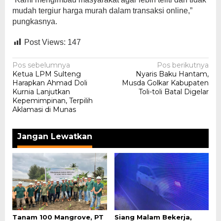
mudah tergiur harga murah dalam transaksi online,”
pungkasnya.
Post Views:
147
Navigasi
Pos sebelumnya
Pos berikutnya
Ketua LPM Sulteng
Nyaris Baku Hantam,
pos
Harapkan Ahmad Doli
Musda Golkar Kabupaten
Kurnia Lanjutkan
Toli-toli Batal Digelar
Kepemimpinan, Terpilih
Aklamasi di Munas
Jangan Lewatkan
Tanam 100 Mangrove, PT
Siang Malam Bekerja,