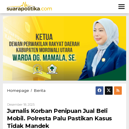
Lewati
ke
konten
Jurnalis
Homepage
Berita
/
Korban
Penipuan
Oleh
Desember 18, 2025
Jual
Hendly
Jurnalis Korban Penipuan Jual Beli
Beli
Mangkali
Mobil.
Mobil. Polresta Palu Pastikan Kasus
Polresta
Tidak Mandek
Palu