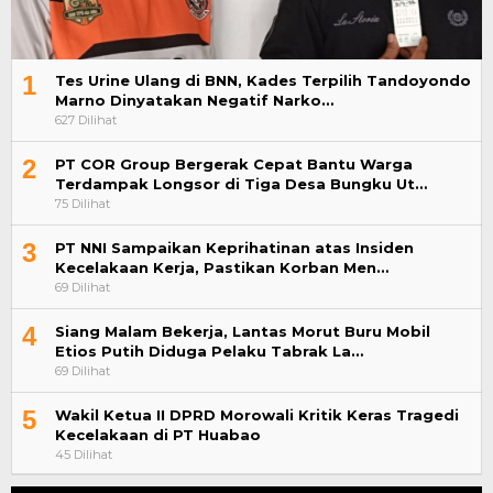
1
Tes Urine Ulang di BNN, Kades Terpilih Tandoyondo
Marno Dinyatakan Negatif Narko…
627 Dilihat
2
PT COR Group Bergerak Cepat Bantu Warga
Terdampak Longsor di Tiga Desa Bungku Ut…
75 Dilihat
3
PT NNI Sampaikan Keprihatinan atas Insiden
Kecelakaan Kerja, Pastikan Korban Men…
69 Dilihat
4
Siang Malam Bekerja, Lantas Morut Buru Mobil
Etios Putih Diduga Pelaku Tabrak La…
69 Dilihat
5
Wakil Ketua II DPRD Morowali Kritik Keras Tragedi
Kecelakaan di PT Huabao
45 Dilihat