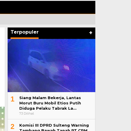
Terpopuler
+
1
Siang Malam Bekerja, Lantas
Morut Buru Mobil Etios Putih
Diduga Pelaku Tabrak La…
73 Dilihat
2
Komisi III DPRD Sulteng Warning
Tambang Bawah Tanah PT CPM,