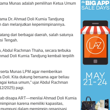
 utama Munas adalah pemilihan Ketua Umum
ama Dr. Ahmad Doli Kurnia Tandjung
an dan melanjutkan kepemimpinannya.
tang dari berbagai daerah, salah satunya
si Tengah.
 Abdul Rachman Thaha, secara terbuka
ad Doli Kurnia Tandjung kembali terpilih
eserta Munas LPM agar memberikan
 Doli. Kita dukung bersama agar beliau
gai ketua umum,” ujar Abdul Rachman
12/2025) pagi.
b disapa ART—menilai Ahmad Doli Kurnia
mimpinan karena memiliki kapasitas,
ng mumpuni dalam memimpin organisasi