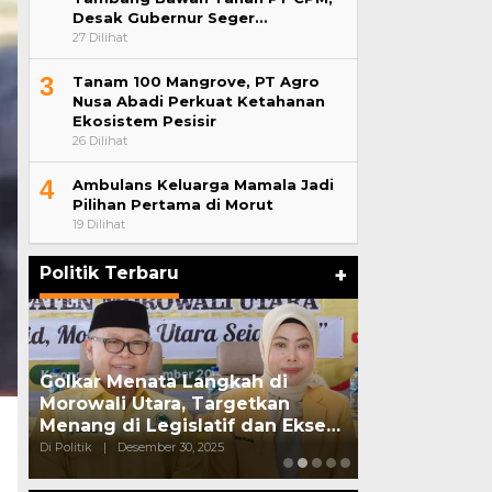
Desak Gubernur Seger…
27 Dilihat
3
Tanam 100 Mangrove, PT Agro
Nusa Abadi Perkuat Ketahanan
Ekosistem Pesisir
26 Dilihat
4
Ambulans Keluarga Mamala Jadi
Pilihan Pertama di Morut
19 Dilihat
Politik Terbaru
+
Golkar Menata Langkah di
Pasangan Sua
Morowali Utara, Targetkan
Ditangkap S
Menang di Legislatif dan Ekse…
Edarkan Sab
Di Politik
|
Desember 30, 2025
Di Politik
|
Oktober