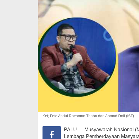
Golkar Gelar 
Bahlil Tekan
Peka Aspirasi
Ket; Foto Abdul Rachman Thaha dan Ahmad Doli (IST)
Di Nasional, Politik, P
24, 2025
PALU — Musyawarah Nasional (M
Lembaga Pemberdayaan Masyaraka