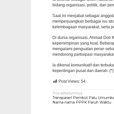
bidang organisasi, politik, dan 
Saat ini menjabat sebagai anggota 
memperjuangkan berbagai isu str
kelembagaan masyarakat, serta 
Di dunia organisasi, Ahmad Doli K
kepemimpinan yang kuat. Beberap
mengalami penguatan peran sebag
mendorong partisipasi masyarakat 
Ia dikenal komunikatif dan terbuk
kepentingan pusat dan daerah. (*)
Post Views:
54
Navigasi
Pos sebelumnya
Transparan! Pemkot Palu Umumk
pos
Nama-nama PPPK Paruh Waktu