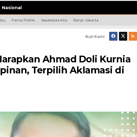
Nasional
tsu
Partai Politik
Sepakbola Kita
Banjir Jakarta
Ikuti Kami
Harapkan Ahmad Doli Kurnia
nan, Terpilih Aklamasi di