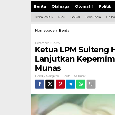
Berita
Olahraga
Otomatif
Politik
Berita Politik
PPP
Golkar
Sepakbola
Daiha
Ketua
Homepage
Berita
/
LPM
Sulteng
Oleh
Desember 18, 2025
Harapkan
Hendly
Ketua LPM Sulteng 
Ahmad
Mangkali
Doli
Lanjutkan Kepemimpi
Kurnia
Lanjutkan
Munas
Kepemimpinan,
Terpilih
Hendly Mangkali
Berita
Aklamasi
-
-
54 Dilihat
di
Munas