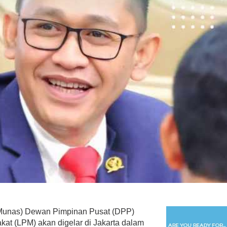
Bimtek Tahap II,
Peringatan Keras Bahlil
kan Kader Harus
Lahadalia Untuk Kader Partai
 Rakyat
Golkar, Ibarat Striker, Tak…
olitik Nasional
|
September
Di Berita, Nasional, Politik
|
Februari 15, 2026
unas) Dewan Pimpinan Pusat (DPP)
t (LPM) akan digelar di Jakarta dalam