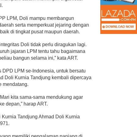
l.
DPP LPM, Doli mampu membangun
 daerah serta memperkuat jejaring dengan
aik di tingkat pusat maupun daerah.
gritas Doli tidak perlu diragukan lagi.
luruh jajaran LPM tentu tahu bagaimana
beliau bangun selama ini,” kata ART.
s DPD LPM se-Indonesia, untuk bersatu
 Doli Kurnia Tandjung kembali dipercaya
e mendatang.
 Mari kita sama-sama mendukung agar
ke depan,” harap ART.
i Kurnia Tandjung Ahmad Doli Kurnia
1971.
l yang memiliki pengalaman panjang di