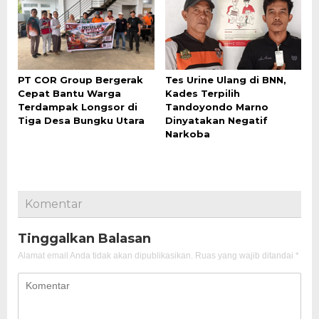
PT COR Group Bergerak
Tes Urine Ulang di BNN,
Cepat Bantu Warga
Kades Terpilih
Terdampak Longsor di
Tandoyondo Marno
Tiga Desa Bungku Utara
Dinyatakan Negatif
Narkoba
Komentar
Tinggalkan Balasan
Alamat email Anda tidak akan dipublikasikan.
Ruas yang wajib ditandai
*