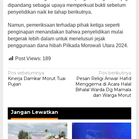
dipandang sebagai upaya memperkuat bukti sebelum
penyelidikan naik ke tahap berikutnya.
Namun, pemeriksaan terhadap pihak ketiga seperti
penginapan menandakan bahwa penyelidikan mulai
bergerak lebih dalam untuk menelusuri jejak
penggunaan dana hibah Pilkada Morowali Utara 2024.
Post Views:
189
Navigasi
Pos sebelumnya
Pos berikutnya
Kinerja Damkar Morut Tuai
Pesan Religi Anwar Hafid
pos
Pujian
Menggema di Acara Halal
Bihalal Warda Dg Mamala
dan Warga Morut
Jangan Lewatkan