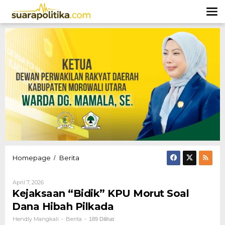
Lewati
ke
konten
Kejaksaan
Homepage
Berita
/
"Bidik"
KPU
Oleh
April 7, 2026
Morut
Hendly
Kejaksaan “Bidik” KPU Morut Soal
Soal
Mangkali
Dana
Dana Hibah Pilkada
Hibah
Hendly Mangkali
Berita
-
-
189 Dilihat
Pilkada