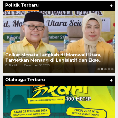
Politik Terbaru
+
Golkar Menata Langkah di Morowali Utara,
Targetkan Menang di Legislatif dan Ekse…
Di Politik
|
Desember 30, 2025
Olahraga Terbaru
+