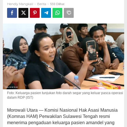
Kematian
Hendly Mangkali
Berita
-
-
559 Dilihat
Pasien
Amandel
di
RSUD
Kolonodale
Foto: Keluarga pasien tunjukan foto darah segar yang keluar pasca operasi
dalam RDP (IST)
Morowali Utara — Komisi Nasional Hak Asasi Manusia
(Komnas HAM) Perwakilan Sulawesi Tengah resmi
menerima pengaduan keluarga pasien amandel yang