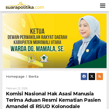
Lewati
ke
konten
Komisi
Homepage
Berita
/
Nasional
Hak
Oleh
Februari 22, 2026
Asasi
Hendly
Komisi Nasional Hak Asasi Manusia
Manusia
Mangkali
Terima
Terima Aduan Resmi Kematian Pasien
Aduan
Amandel di RSUD Kolonodale
Resmi