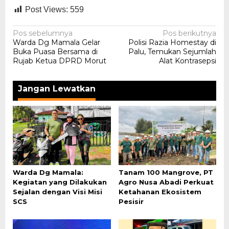
Post Views:
559
Navigasi
Pos sebelumnya
Pos berikutnya
Warda Dg Mamala Gelar
Polisi Razia Homestay di
pos
Buka Puasa Bersama di
Palu, Temukan Sejumlah
Rujab Ketua DPRD Morut
Alat Kontrasepsi
Jangan Lewatkan
Warda Dg Mamala:
Tanam 100 Mangrove, PT
Kegiatan yang Dilakukan
Agro Nusa Abadi Perkuat
Sejalan dengan Visi Misi
Ketahanan Ekosistem
SCS
Pesisir